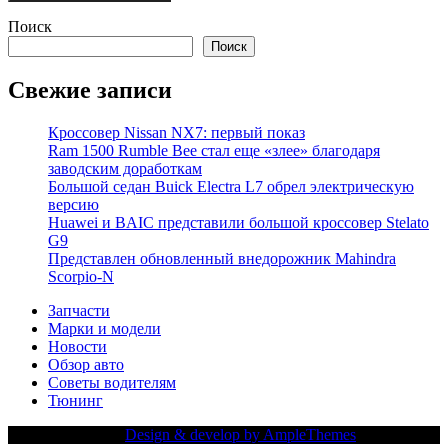
Поиск
Поиск
Свежие записи
Кроссовер Nissan NX7: первый показ
Ram 1500 Rumble Bee стал еще «злее» благодаря
заводским доработкам
Большой седан Buick Electra L7 обрел электрическую
версию
Huawei и BAIC представили большой кроссовер Stelato
G9
Представлен обновленный внедорожник Mahindra
Scorpio-N
Запчасти
Марки и модели
Новости
Обзор авто
Советы водителям
Тюнинг
Copy Right Text |
Design & develop by AmpleThemes