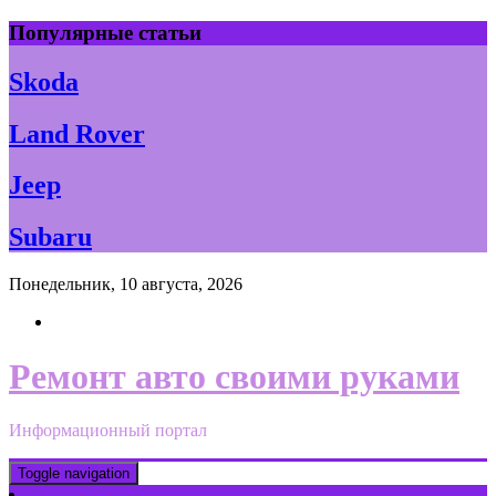
Skip
Популярные статьи
to
content
Skoda
Land Rover
Jeep
Subaru
Понедельник, 10 августа, 2026
Ремонт авто своими руками
Информационный портал
Toggle navigation