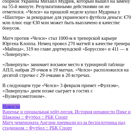
сборной Украины Михаил Мудрик, который вышел на замену
на 55-й минуте. Результативными действиями он не
отметился. «Челси» на прошлой неделе купил Мудрика у
«Шахтера» за рекордные для украинского футбола деньги: €70
млн плюс еще €30 млн может быть выплачено в качестве
бонусов.
Матч против «Челси» стал 1000-м в тренерской карьере
Юргена Клоппа. Немец провел 270 матчей в качестве тренера
«Майнца», 319 во главе дортмундской «Боруссии» и 411 — в
«Ливерпуле».
«Ливерпуль» занимает восьмое место в турнирной таблице
АПЛ, набрав 29 очков в 19 матчах. «Челси» расположился на
десятой строчке с 29 очками в 20 встречах.
В следующем туре «Челси» 3 февраля примет «Фулхэм»,
«Ливерпуль» днем позже сыграет в гостях с
«Вулверхэмптоном».
Новости
Навигация
Варенье и прощальная хейт-песня. История ненависти Пике и
Шакиры :: Футбол :: РБК Спорт
по
Матч чемпионата Англии прервали из-за беспилотника над
записям
стадионом :: Футбол :: РБК Спорт