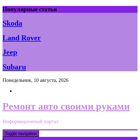
Skip
Популярные статьи
to
content
Skoda
Land Rover
Jeep
Subaru
Понедельник, 10 августа, 2026
Ремонт авто своими руками
Информационный портал
Toggle navigation