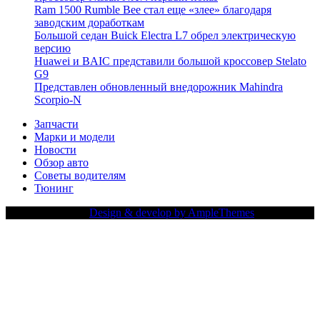
Ram 1500 Rumble Bee стал еще «злее» благодаря
заводским доработкам
Большой седан Buick Electra L7 обрел электрическую
версию
Huawei и BAIC представили большой кроссовер Stelato
G9
Представлен обновленный внедорожник Mahindra
Scorpio-N
Запчасти
Марки и модели
Новости
Обзор авто
Советы водителям
Тюнинг
Copy Right Text |
Design & develop by AmpleThemes