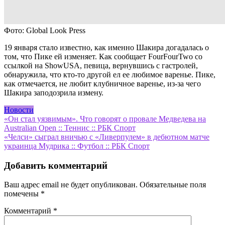
Фото: Global Look Press
19 января стало известно, как именно Шакира догадалась о
том, что Пике ей изменяет. Как сообщает FourFourTwo со
ссылкой на ShowUSA, певица, вернувшись с гастролей,
обнаружила, что кто-то другой ел ее любимое варенье. Пике,
как отмечается, не любит клубничное варенье, из-за чего
Шакира заподозрила измену.
Новости
Навигация
«Он стал уязвимым». Что говорят о провале Медведева на
Australian Open :: Теннис :: РБК Спорт
по
«Челси» сыграл вничью с «Ливерпулем» в дебютном матче
записям
украинца Мудрика :: Футбол :: РБК Спорт
Добавить комментарий
Ваш адрес email не будет опубликован.
Обязательные поля
помечены
*
Комментарий
*