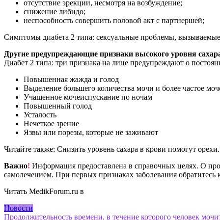
отсутствие эрекции, несмотря на возбуждение;
снижение либидо;
неспособность совершить половой акт с партнершей;
Симптомы диабета 2 типа: сексуальные проблемы, вызываемые 
Другие предупреждающие признаки высокого уровня сахара
Диабет 2 типа: три признака на лице предупреждают о постоян
Повышенная жажда и голод
Выделение большего количества мочи и более частое мо
Учащенное мочеиспускание по ночам
Повышенный голод
Усталость
Нечеткое зрение
Язвы или порезы, которые не заживают
Читайте также: Снизить уровень сахара в крови помогут орехи.
Важно
!
Информация предоставлена в справочных целях. О прот
самолечением. При первых признаках заболевания обратитесь к
Читать MedikForum.ru в
Новости
Навигация
Продолжительность времени, в течение которого человек мочит