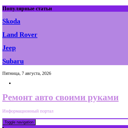
Skip
Популярные статьи
to
content
Skoda
Land Rover
Jeep
Subaru
Пятница, 7 августа, 2026
Ремонт авто своими руками
Информационный портал
Toggle navigation