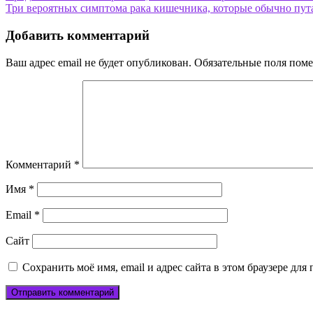
Три вероятных симптома рака кишечника, которые обычно пут
по
записям
Добавить комментарий
Ваш адрес email не будет опубликован.
Обязательные поля пом
Комментарий
*
Имя
*
Email
*
Сайт
Сохранить моё имя, email и адрес сайта в этом браузере д