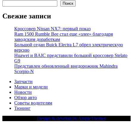
Поиск
Свежие записи
Кроссовер Nissan NX7: первый показ
Ram 1500 Rumble Bee стал еще «злее» благодаря
заводским доработкам
Большой седан Buick Electra L7 обрел электрическую
версию
Huawei и BAIC представили большой кроссовер Stelato
G9
Представлен обновленный внедорожник Mahindra
Scorpio-N
Запчасти
Марки и модели
Новости
Обзор авто
Советы водителям
Тюнинг
Copy Right Text |
Design & develop by AmpleThemes