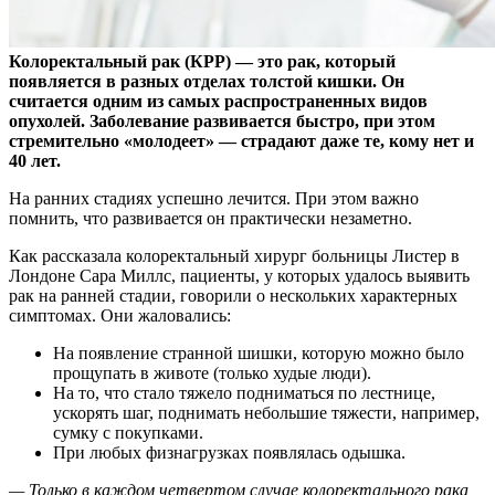
Колоректальный рак (КРР) — это рак, который
появляется в разных отделах толстой кишки. Он
считается одним из самых распространенных видов
опухолей. Заболевание
развивается быстро, при этом
стремительно «молодеет» — страдают даже те, кому нет и
40 лет.
На ранних стадиях успешно лечится. При этом важно
помнить, что развивается он практически незаметно.
Как рассказала колоректальный хирург больницы Листер в
Лондоне Сара Миллс, пациенты, у которых удалось выявить
рак на ранней стадии, говорили о нескольких характерных
симптомах. Они жаловались:
На появление странной шишки, которую можно было
прощупать в животе (только худые люди).
На то, что стало тяжело подниматься по лестнице,
ускорять шаг, поднимать небольшие тяжести, например,
сумку с покупками.
При любых физнагрузках появлялась одышка.
— Только в каждом четвертом случае колоректального рака