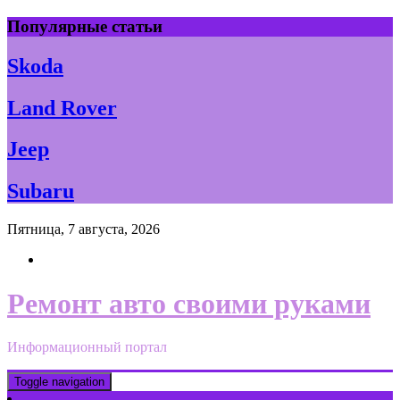
Skip
Популярные статьи
to
content
Skoda
Land Rover
Jeep
Subaru
Пятница, 7 августа, 2026
Ремонт авто своими руками
Информационный портал
Toggle navigation