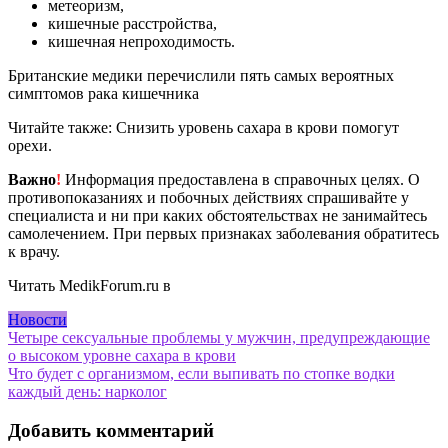
метеоризм,
кишечные расстройства,
кишечная непроходимость.
Британские медики перечислили пять самых вероятных
симптомов рака кишечника
Читайте также: Снизить уровень сахара в крови помогут
орехи.
Важно
!
Информация предоставлена в справочных целях. О
противопоказаниях и побочных действиях спрашивайте у
специалиста и ни при каких обстоятельствах не занимайтесь
самолечением. При первых признаках заболевания обратитесь
к врачу.
Читать MedikForum.ru в
Новости
Навигация
Четыре сексуальные проблемы у мужчин, предупреждающие
о высоком уровне сахара в крови
по
Что будет с организмом, если выпивать по стопке водки
записям
каждый день: нарколог
Добавить комментарий