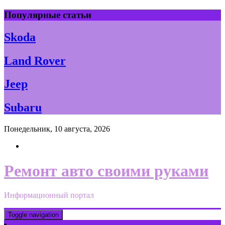
Skip
Популярные статьи
to
content
Skoda
Land Rover
Jeep
Subaru
Понедельник, 10 августа, 2026
Ремонт авто своими руками
Информационный портал
Toggle navigation