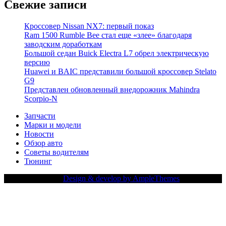
Свежие записи
Кроссовер Nissan NX7: первый показ
Ram 1500 Rumble Bee стал еще «злее» благодаря
заводским доработкам
Большой седан Buick Electra L7 обрел электрическую
версию
Huawei и BAIC представили большой кроссовер Stelato
G9
Представлен обновленный внедорожник Mahindra
Scorpio-N
Запчасти
Марки и модели
Новости
Обзор авто
Советы водителям
Тюнинг
Copy Right Text |
Design & develop by AmpleThemes