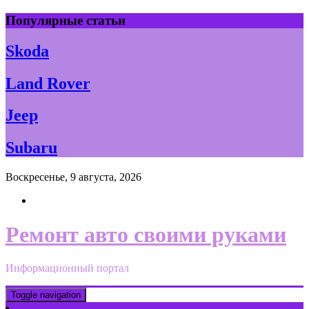
Skip
Популярные статьи
to
content
Skoda
Land Rover
Jeep
Subaru
Воскресенье, 9 августа, 2026
Ремонт авто своими руками
Информационный портал
Toggle navigation