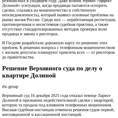
резонансных в уходящем году. Даже возник термин «эффект
Долиной» (ситуации, когда продавцы пытаются оспорить
сделки, ссылаясь на мошенничество и собственную
неосведомленность), который выявил основные проблемы на
рынке жилья России. Среди них — неработающая реституция,
противоречивая и несистемная судебная практика, а также
отсутствие стандартизированных методик проверки воли
продавца и закона о риелторах.
В Госдуме разработали дорожную карту по решению этих
проблем. К решению вопроса с телефонным мошенничеством
с жильем депутаты планируют привлечь всех — от риелторов
до правительства.
Решение Верховного суда по делу о
квартире Долиной
rbc.group
Верховный суд 16 декабря 2025 года отказал певице Ларисе
Долиной в признании недействительной сделки с квартирой,
которую та продала под влиянием телефонных мошенников.
Высшая судебная инстанция отменила решения судов первой,
апелляционной и кассационной инстанций.