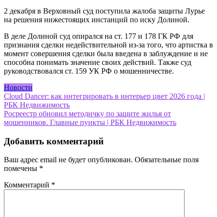
2 декабря в Верховный суд поступила жалоба защиты Лурье
на решения нижестоящих инстанций по иску Долиной.
В деле Долиной суд опирался на ст. 177 и 178 ГК РФ для
признания сделки недействительной из-за того, что артистка в
момент совершения сделки была введена в заблуждение и не
способна понимать значение своих действий. Также суд
руководствовался ст. 159 УК РФ о мошенничестве.
Новости
Навигация
Cloud Dancer: как интегрировать в интерьер цвет 2026 года |
РБК Недвижимость
по
Росреестр обновил методичку по защите жилья от
записям
мошенников. Главные пункты | РБК Недвижимость
Добавить комментарий
Ваш адрес email не будет опубликован.
Обязательные поля
помечены
*
Комментарий
*