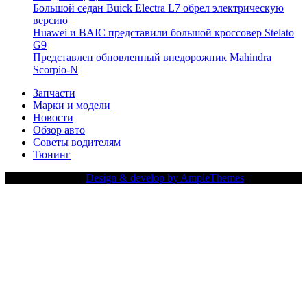
Большой седан Buick Electra L7 обрел электрическую
версию
Huawei и BAIC представили большой кроссовер Stelato
G9
Представлен обновленный внедорожник Mahindra
Scorpio-N
Запчасти
Марки и модели
Новости
Обзор авто
Советы водителям
Тюнинг
Copy Right Text |
Design & develop by AmpleThemes