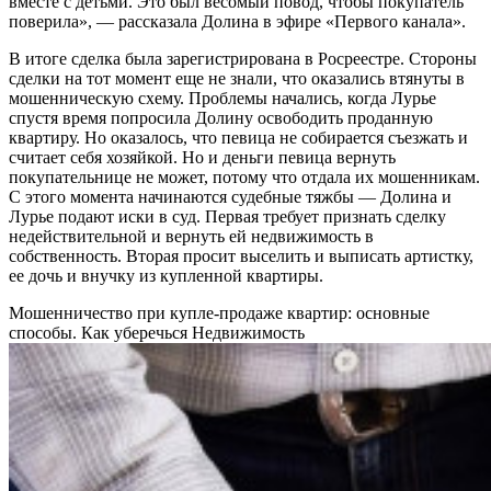
вместе с детьми. Это был весомый повод, чтобы покупатель
поверила», — рассказала Долина в эфире «Первого канала».
В итоге сделка была зарегистрирована в Росреестре. Стороны
сделки на тот момент еще не знали, что оказались втянуты в
мошенническую схему. Проблемы начались, когда Лурье
спустя время попросила Долину освободить проданную
квартиру. Но оказалось, что певица не собирается съезжать и
считает себя хозяйкой. Но и деньги певица вернуть
покупательнице не может, потому что отдала их мошенникам.
С этого момента начинаются судебные тяжбы — Долина и
Лурье подают иски в суд. Первая требует признать сделку
недействительной и вернуть ей недвижимость в
собственность. Вторая просит выселить и выписать артистку,
ее дочь и внучку из купленной квартиры.
Мошенничество при купле-продаже квартир: основные
способы. Как уберечься
Недвижимость