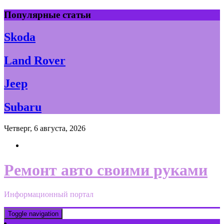
Skip
Популярные статьи
to
content
Skoda
Land Rover
Jeep
Subaru
Четверг, 6 августа, 2026
Ремонт авто своими руками
Информационный портал
Toggle navigation