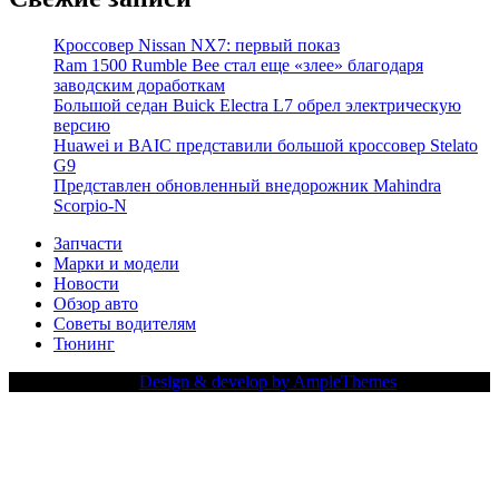
Кроссовер Nissan NX7: первый показ
Ram 1500 Rumble Bee стал еще «злее» благодаря
заводским доработкам
Большой седан Buick Electra L7 обрел электрическую
версию
Huawei и BAIC представили большой кроссовер Stelato
G9
Представлен обновленный внедорожник Mahindra
Scorpio-N
Запчасти
Марки и модели
Новости
Обзор авто
Советы водителям
Тюнинг
Copy Right Text |
Design & develop by AmpleThemes