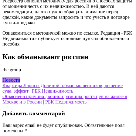
Росреестр обновил методичку для россиян о способах защиты
от мошенничеств с их недвижимостью. В ней даются
рекомендации, на что нужно обращать внимание перед
сделкой, какие документы запросить и что учесть в договоре
купли-продажи.
Ознакомиться с методичкой можно по ссылке. Редакция «РБК
Недвижимости» публикует основные пункты обновленного
пособия.
Как обманывают россиян
rbc.group
Новости
Навигация
Квартира Ларисы Долиной: обман мошенников, решение
суда, эффект | РБК Недвижимость
по
Объяснена причина двойной разницы роста цен на жилье в
записям
Москве и в России | РБК Недвижимость
Добавить комментарий
Ваш адрес email не будет опубликован.
Обязательные поля
помечены
*