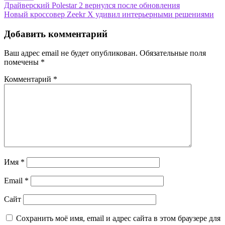
Навигация
Драйверский Polestar 2 вернулся после обновления
Новый кроссовер Zeekr X удивил интерьерными решениями
по
записям
Добавить комментарий
Ваш адрес email не будет опубликован.
Обязательные поля
помечены
*
Комментарий
*
Имя
*
Email
*
Сайт
Сохранить моё имя, email и адрес сайта в этом браузере для