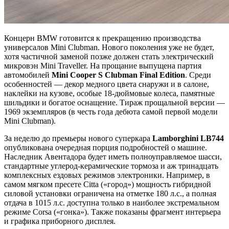
Концерн BMW готовится к прекращению производства
универсалов Mini Clubman. Нового поколения уже не будет,
хотя частичной заменой позже должен стать электрический
микровэн Mini Traveller. На прощание выпущена партия
автомобилей
Mini Cooper S Clubman Final Edition
. Среди
особенностей — декор медного цвета снаружи и в салоне,
наклейки на кузове, особые 18-дюймовые колеса, памятные
шильдики и богатое оснащение. Тираж прощальной версии —
1969 экземпляров (в честь года дебюта самой первой модели
Mini Clubman).
За неделю до премьеры нового суперкара
Lamborghini LB744
опубликована очередная порция подробностей о машине.
Наследник Авентадора будет иметь полноуправляемое шасси,
стандартные углерод-керамические тормоза и аж тринадцать
комплексных ездовых режимов электроники. Например, в
самом мягком пресете Citta («город») мощность гибридной
силовой установки ограничена на отметке 180 л.с., а полная
отдача в 1015 л.с. доступна только в наиболее экстремальном
режиме Corsa («гонка»). Также показаны фрагмент интерьера
и графика приборного дисплея.