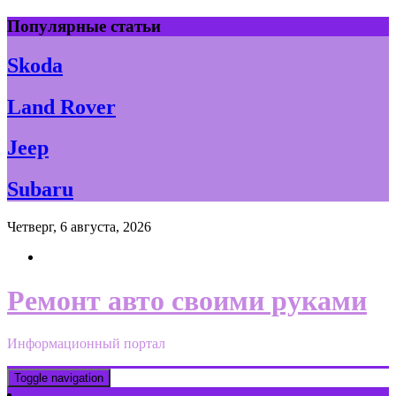
Skip
Популярные статьи
to
content
Skoda
Land Rover
Jeep
Subaru
Четверг, 6 августа, 2026
Ремонт авто своими руками
Информационный портал
Toggle navigation