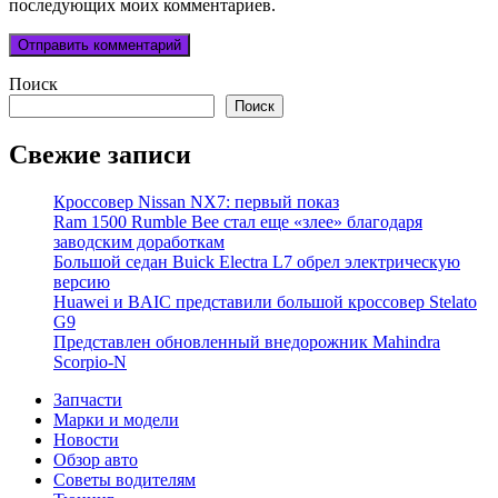
последующих моих комментариев.
Поиск
Поиск
Свежие записи
Кроссовер Nissan NX7: первый показ
Ram 1500 Rumble Bee стал еще «злее» благодаря
заводским доработкам
Большой седан Buick Electra L7 обрел электрическую
версию
Huawei и BAIC представили большой кроссовер Stelato
G9
Представлен обновленный внедорожник Mahindra
Scorpio-N
Запчасти
Марки и модели
Новости
Обзор авто
Советы водителям