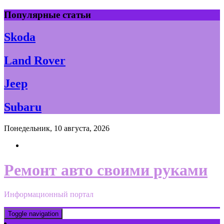
Skip
Популярные статьи
to
content
Skoda
Land Rover
Jeep
Subaru
Понедельник, 10 августа, 2026
Ремонт авто своими руками
Информационный портал
Toggle navigation