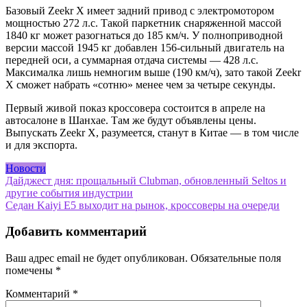
Базовый Zeekr X имеет задний привод с электромотором
мощностью 272 л.с. Такой паркетник снаряженной массой
1840 кг может разогнаться до 185 км/ч. У полноприводной
версии массой 1945 кг добавлен 156-сильный двигатель на
передней оси, а суммарная отдача системы — 428 л.с.
Максималка лишь немногим выше (190 км/ч), зато такой Zeekr
X сможет набрать «сотню» менее чем за четыре секунды.
Первый живой показ кроссовера состоится в апреле на
автосалоне в Шанхае. Там же будут объявлены цены.
Выпускать Zeekr X, разумеется, станут в Китае — в том числе
и для экспорта.
Новости
Навигация
Дайджест дня: прощальный Clubman, обновленный Seltos и
другие события индустрии
по
Седан Kaiyi E5 выходит на рынок, кроссоверы на очереди
записям
Добавить комментарий
Ваш адрес email не будет опубликован.
Обязательные поля
помечены
*
Комментарий
*