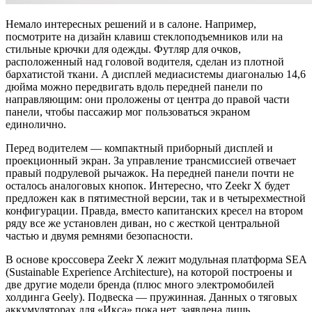
Немало интересных решений и в салоне. Например,
посмотрите на дизайн клавиш стеклоподъемников или на
стильные крючки для одежды. Футляр для очков,
расположенный над головой водителя, сделан из плотной
бархатистой ткани. А дисплей медиасистемы диагональю 14,6
дюйма можно передвигать вдоль передней панели по
направляющим: они проложены от центра до правой части
панели, чтобы пассажир мог пользоваться экраном
единолично.
Перед водителем — компактный приборный дисплей и
проекционный экран. За управление трансмиссией отвечает
правый подрулевой рычажок. На передней панели почти не
осталось аналоговых кнопок. Интересно, что Zeekr X будет
предложен как в пятиместной версии, так и в четырехместной
конфигурации. Правда, вместо капитанских кресел на втором
ряду все же установлен диван, но с жесткой центральной
частью и двумя ремнями безопасности.
В основе кроссовера Zeekr X лежит модульная платформа SEA
(Sustainable Experience Architecture), на которой построены и
две другие модели бренда (плюс много электромобилей
холдинга Geely). Подвеска — пружинная. Данных о тяговых
аккумуляторах для «Икса» пока нет, заявлена лишь