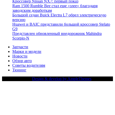
Кроссовер Nissan NX7: первый показ
Ram 1500 Rumble Bee стал еще «злее» благодаря
заводским доработкам
Большой седан Buick Electra L7 обрел электрическую
версию
Huawei и BAIC представили большой кроссовер Stelato
G9
Представлен обновленный внедорожник Mahindra
Scorpio-N
Запчасти
Марки и модели
Новости
Обзор авто
Советы водителям
Тюнинг
Copy Right Text |
Design & develop by AmpleThemes