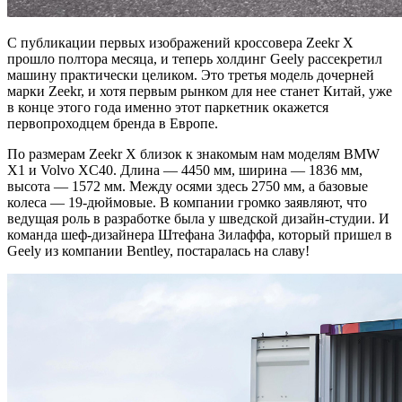
С публикации первых изображений кроссовера Zeekr X
прошло полтора месяца, и теперь холдинг Geely рассекретил
машину практически целиком. Это третья модель дочерней
марки Zeekr, и хотя первым рынком для нее станет Китай, уже
в конце этого года именно этот паркетник окажется
первопроходцем бренда в Европе.
По размерам Zeekr X близок к знакомым нам моделям BMW
X1 и Volvo XC40. Длина — 4450 мм, ширина — 1836 мм,
высота — 1572 мм. Между осями здесь 2750 мм, а базовые
колеса — 19-дюймовые. В компании громко заявляют, что
ведущая роль в разработке была у шведской дизайн-студии. И
команда шеф-дизайнера Штефана Зилаффа, который пришел в
Geely из компании Bentley, постаралась на славу!