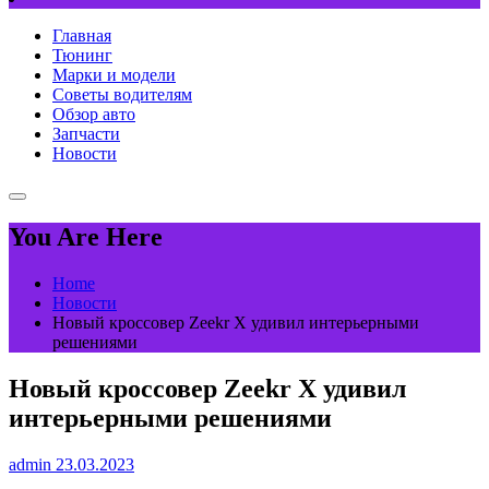
Главная
Тюнинг
Марки и модели
Советы водителям
Обзор авто
Запчасти
Новости
You Are Here
Home
Новости
Новый кроссовер Zeekr X удивил интерьерными
решениями
Новый кроссовер Zeekr X удивил
интерьерными решениями
admin
23.03.2023