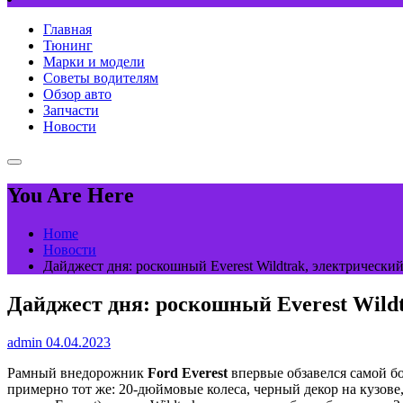
Главная
Тюнинг
Марки и модели
Советы водителям
Обзор авто
Запчасти
Новости
You Are Here
Home
Новости
Дайджест дня: роскошный Everest Wildtrak, электрически
Дайджест дня: роскошный Everest Wildt
admin
04.04.2023
Рамный внедорожник
Ford Everest
впервые обзавелся самой бо
примерно тот же: 20-дюймовые колеса, черный декор на кузове