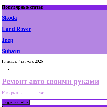
Skip
Популярные статьи
to
content
Skoda
Land Rover
Jeep
Subaru
Пятница, 7 августа, 2026
Ремонт авто своими руками
Информационный портал
Toggle navigation