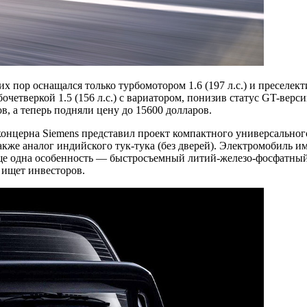
их пор оснащался только турбомотором 1.6 (197 л.с.) и пресел
четверкой 1.5 (156 л.с.) с вариатором, понизив статус GT-верси
в, а теперь подняли цену до 15600 долларов.
онцерна Siemens представил проект компактного универсального 
акже аналог индийского тук-тука (без дверей). Электромобиль и
ще одна особенность — быстросъемный литий-железо-фосфатный
 ищет инвесторов.