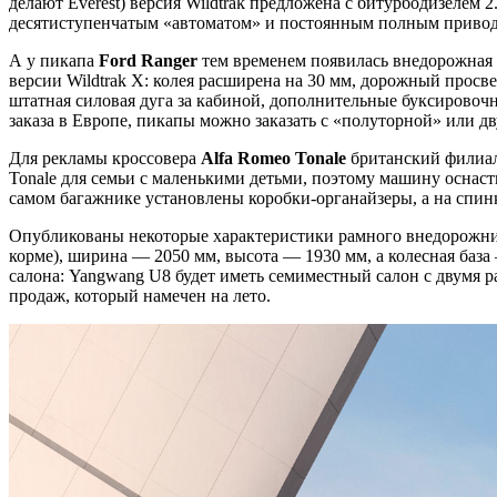
делают Everest) версия Wildtrak предложена с битурбодизелем 2.0
десятиступенчатым «автоматом» и постоянным полным приво
А у пикапа
Ford Ranger
тем временем появилась внедорожная в
версии Wildtrak X: колея расширена на 30 мм, дорожный прос
штатная силовая дуга за кабиной, дополнительные буксировоч
заказа в Европе, пикапы можно заказать с «полуторной» или дв
Для рекламы кроссовера
Alfa Romeo Tonale
британский филиал
Tonale для семьи с маленькими детьми, поэтому машину осна
самом багажнике установлены коробки-органайзеры, а на спин
Опубликованы некоторые характеристики рамного внедорожн
корме), ширина — 2050 мм, высота — 1930 мм, а колесная баз
салона: Yangwang U8 будет иметь семиместный салон с двумя 
продаж, который намечен на лето.