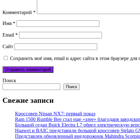
Комментарий
*
Имя
*
Email
*
Сайт
Сохранить моё имя, email и адрес сайта в этом браузере д
Поиск
Поиск
Свежие записи
Кроссовер Nissan NX7: первый показ
Ram 1500 Rumble Bee стал еще «злее» благодаря заводск
Большой седан Buick Electra L7 обрел электрическую вер
Huawei и BAIC представили большой кроссовер Stelato G
Представлен обновленный внедорожник Mahindra Scorpi