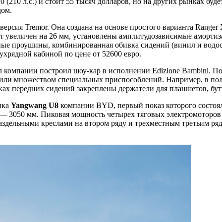
 (210 л.с.) и стоит 55 тысяч долларов, но на других рынках будет
дом.
ерсия Tremor. Она создана на основе простого варианта Ranger
вет увеличен на 26 мм, установлены амплитудозависимые аморт
ные проушины, комбинированная обивка сидений (винил и водоот
ухрядной кабиной по цене от 52600 евро.
 компании построил шоу-кар в исполнении Edizione Bambini. По
стили множеством специальных приспособлений. Например, в по
ках передних сидений закреплены держатели для планшетов, бут
ика
Yangwang U8
компании BYD, первый показ которого состоял
а — 3050 мм. Пиковая мощность четырех тяговых электромоторов
раздельными креслами на втором ряду и трехместным третьим ря