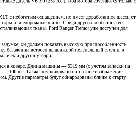
 также дизель V6 3.0 (250 л.с.). Оба мотора сочетаются только с
 XLT с небогатым оснащением, но имеет доработанное шасси от
изаторы и внедорожные шины. Среди других особенностей —
талкивающая ткань). Ford Ranger Tremor уже доступен для
 задумке, он должен показать высокую приспособленность
лку багажника встроен выдвижной пеленальный столик, в
ылочек и другой утвари.
ся в январе. Длина машины — 5319 мм (с учетом запаски на
 — 1100 л.с. Также опубликовано патентное изображение
дом. Другие параметры будут обнародованы ближе к старту