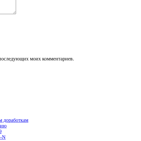
ля последующих моих комментариев.
им доработкам
сию
9
o-N