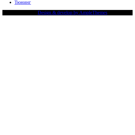
Тюнинг
Copy Right Text |
Design & develop by AmpleThemes