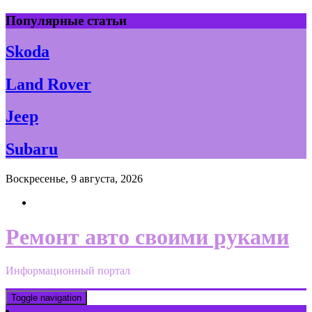
Skip
Популярные статьи
to
content
Skoda
Land Rover
Jeep
Subaru
Воскресенье, 9 августа, 2026
Ремонт авто своими руками
Информационный портал
Toggle navigation