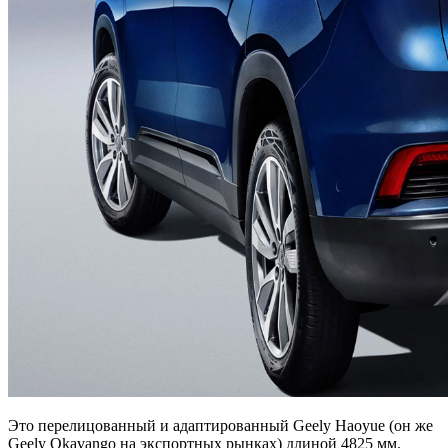
Это перелицованный и адаптированный Geely Haoyue (он же
Geely Okavango на экспортных рынках) длиной 4825 мм.