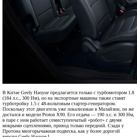
В Китае Geely Haoyue предлагается только с турбомотором 1.8
(184 л.с., 300 Нм), но на экспортные машины также ставят
турботройку 1.5 с 48-вольтовым стартер-генератором.
Поскольку этот двигатель уже локализован в Малайзии, он же
достался и модели Proton X90. Его отдача — 190 л.с. и 300 Нм,
в паре с ним работает семиступенчатый «робот» с двумя
мокрыми сцеплениями, привод только передний. Сзади у
Протона многорычажная подвеска, как у более дорогой
версии Geely Haoyue L.