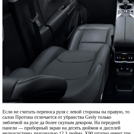
Если не считать переноса руля с левой стороны на правую, то
салон Протона отличается от убранства Geely только
эмблемой на руле да более скупым декором. На передней
панели — приборный экран на десять дюймов и дисплей
медиасистемы диагональю 12,3 дюйма. X90 штатно имеет три