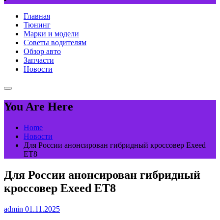
Главная
Тюнинг
Марки и модели
Советы водителям
Обзор авто
Запчасти
Новости
You Are Here
Home
Новости
Для России анонсирован гибридный кроссовер Exeed
ET8
Для России анонсирован гибридный
кроссовер Exeed ET8
admin
01.11.2025