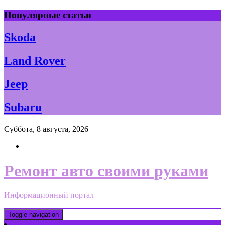
Skip
Популярные статьи
to
content
Skoda
Land Rover
Jeep
Subaru
Суббота, 8 августа, 2026
Ремонт авто своими руками
Информационный портал
Toggle navigation