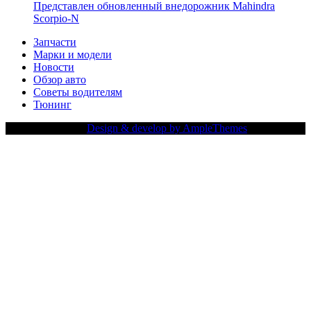
Представлен обновленный внедорожник Mahindra
Scorpio-N
Запчасти
Марки и модели
Новости
Обзор авто
Советы водителям
Тюнинг
Copy Right Text |
Design & develop by AmpleThemes