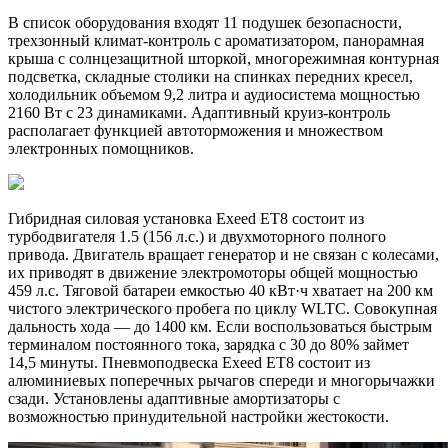
В список оборудования входят 11 подушек безопасности,
трехзонный климат-контроль с ароматизатором, панорамная
крыша с солнцезащитной шторкой, многорежимная контурная
подсветка, складные столики на спинках передних кресел,
холодильник объемом 9,2 литра и аудиосистема мощностью
2160 Вт с 23 динамиками. Адаптивный круиз-контроль
располагает функцией автоторможения и множеством
электронных помощников.
Гибридная силовая установка Exeed ET8 состоит из
турбодвигателя 1.5 (156 л.с.) и двухмоторного полного
привода. Двигатель вращает генератор и не связан с колесами,
их приводят в движение электромоторы общей мощностью
459 л.с. Тяговой батареи емкостью 40 кВт·ч хватает на 200 км
чистого электрического пробега по циклу WLTC. Совокупная
дальность хода — до 1400 км. Если воспользоваться быстрым
терминалом постоянного тока, зарядка с 30 до 80% займет
14,5 минуты. Пневмоподвеска Exeed ET8 состоит из
алюминиевых поперечных рычагов спереди и многорычажки
сзади. Установлены адаптивные амортизаторы с
возможностью принудительной настройки жестокости.