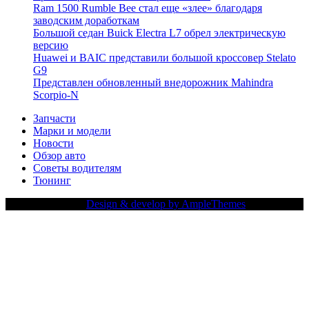
Ram 1500 Rumble Bee стал еще «злее» благодаря
заводским доработкам
Большой седан Buick Electra L7 обрел электрическую
версию
Huawei и BAIC представили большой кроссовер Stelato
G9
Представлен обновленный внедорожник Mahindra
Scorpio-N
Запчасти
Марки и модели
Новости
Обзор авто
Советы водителям
Тюнинг
Copy Right Text |
Design & develop by AmpleThemes