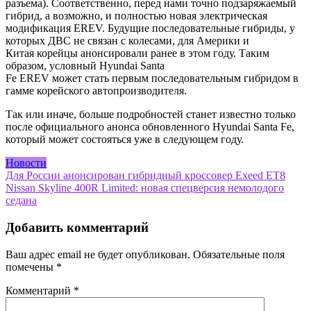
разъема). Соответственно, перед нами точно подзаряжаемый
гибрид, а возможно, и полностью новая электрическая
модификация EREV. Будущие последовательные гибриды, у
которых ДВС не связан с колесами, для Америки и
Китая корейцы анонсировали ранее в этом году. Таким
образом, условный Hyundai Santa
Fe EREV может стать первым последовательным гибридом в
гамме корейского автопроизводителя.
Так или иначе, больше подробностей станет известно только
после официального анонса обновленного Hyundai Santa Fe,
который может состояться уже в следующем году.
Новости
Навигация
Для России анонсирован гибридный кроссовер Exeed ET8
Nissan Skyline 400R Limited: новая спецверсия немолодого
по
седана
записям
Добавить комментарий
Ваш адрес email не будет опубликован.
Обязательные поля
помечены
*
Комментарий
*