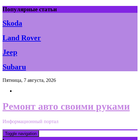
Skip
Популярные статьи
to
content
Skoda
Land Rover
Jeep
Subaru
Пятница, 7 августа, 2026
Ремонт авто своими руками
Информационный портал
Toggle navigation