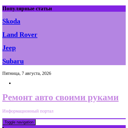
Skip
Популярные статьи
to
content
Skoda
Land Rover
Jeep
Subaru
Пятница, 7 августа, 2026
Ремонт авто своими руками
Информационный портал
Toggle navigation