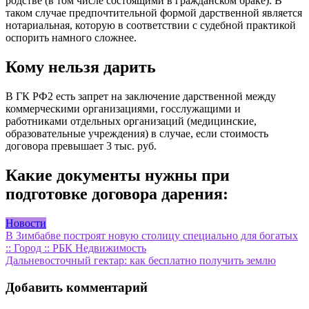
родстве (в том числе состоящими в гражданском браке). В
таком случае предпочтительной формой дарственной является
нотариальная, которую в соответствии с судебной практикой
оспорить намного сложнее.
Кому нельзя дарить
В ГК РФ2 есть запрет на заключение дарственной между
коммерческими организациями, госслужащими и
работниками отдельных организаций (медицинские,
образовательные учреждения) в случае, если стоимость
договора превышает 3 тыс. руб.
Какие документы нужны при
подготовке договора дарения:
Новости
Навигация
В Зимбабве построят новую столицу специально для богатых
:: Город :: РБК Недвижимость
по
Дальневосточный гектар: как бесплатно получить землю
записям
Добавить комментарий