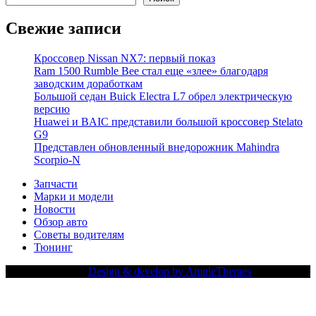
Свежие записи
Кроссовер Nissan NX7: первый показ
Ram 1500 Rumble Bee стал еще «злее» благодаря
заводским доработкам
Большой седан Buick Electra L7 обрел электрическую
версию
Huawei и BAIC представили большой кроссовер Stelato
G9
Представлен обновленный внедорожник Mahindra
Scorpio-N
Запчасти
Марки и модели
Новости
Обзор авто
Советы водителям
Тюнинг
Copy Right Text |
Design & develop by AmpleThemes