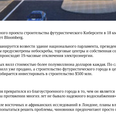
ого проекта строительства футуристического Киберсити в 18 км
т Bloomberg.
нируется возвести здание национального парламента, президент
ом предусмотрены небоскребы, торговые центры и собственная с
происходят 19-часовые отключения электроэнергии.
ных вилл стоимостью более полумиллиона долларов каждая. По
илл уже продано, а строительство футуристического города в це
бирается инвестировать в строительство $500 млн.
ия превратился из благоустроенного города в то, чем он являетс
 на протяжении многих лет не бывало надежного водоснабжения
ле восточных и африканских исследований в Лондоне, планы в
 попытаться решить проблемы, чиновники предпочитают просто п