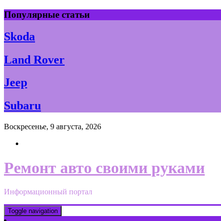
Skip
Популярные статьи
to
content
Skoda
Land Rover
Jeep
Subaru
Воскресенье, 9 августа, 2026
Ремонт авто своими руками
Информационный портал
Toggle navigation