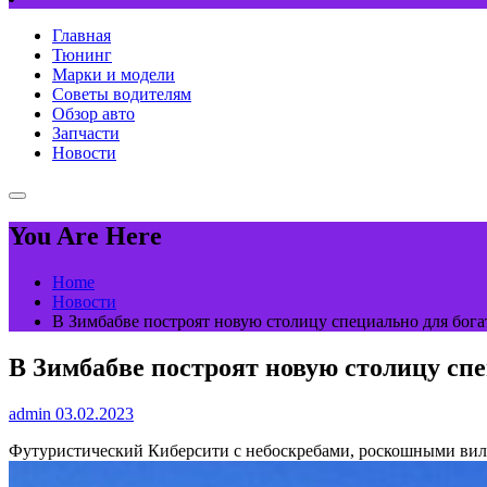
Главная
Тюнинг
Марки и модели
Советы водителям
Обзор авто
Запчасти
Новости
You Are Here
Home
Новости
В Зимбабве построят новую столицу специально для бога
В Зимбабве построят новую столицу спе
admin
03.02.2023
Футуристический Киберсити с небоскребами, роскошными вилл