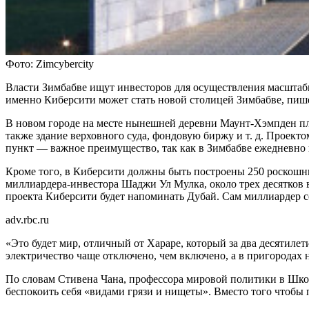
Фото: Zimcybercity
Власти Зимбабве ищут инвесторов для осуществления масштабн
именно Киберсити может стать новой столицей Зимбабве, пише
В новом городе на месте нынешней деревни Маунт-Хэмпден пла
также здание верховного суда, фондовую биржу и т. д. Проект
пункт — важное преимущество, так как в Зимбабве ежедневно 
Кроме того, в Киберсити должны быть построены 250 роскош
миллиардера-инвестора Шаджи Ул Мулка, около трех десятков в
проекта Киберсити будет напоминать Дубай. Сам миллиардер со
adv.rbc.ru
«Это будет мир, отличный от Хараре, который за два десятилет
электричество чаще отключено, чем включено, а в пригородах
По словам Стивена Чана, профессора мировой политики в Шко
беспокоить себя «видами грязи и нищеты». Вместо того чтобы