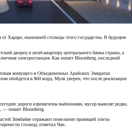
 от Хараре, нынешней столицы этого государства. В будущем
ский дворец и штаб-квартиру центрального банка страны, а
олнечная электростанция. Как пишет Bloomberg, последний
 словам живущего в Объединенных Арабских Эмиратах
лом обойдется в $60 млрд. Мулк уверен, что после реализации
я сегодня: дороги изрешечены выбоинами, мусор вывозят редко,
», — пишет Bloomberg.
ластей Зимбабве отражают нежелание правящей элиты
еренести столицу, отметил Чан.