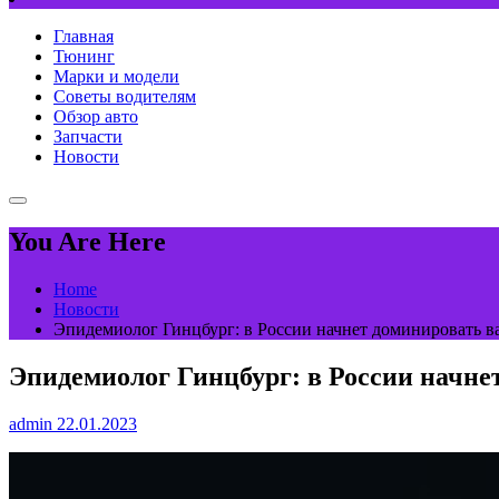
Главная
Тюнинг
Марки и модели
Советы водителям
Обзор авто
Запчасти
Новости
You Are Here
Home
Новости
Эпидемиолог Гинцбург: в России начнет доминировать в
Эпидемиолог Гинцбург: в России начне
admin
22.01.2023