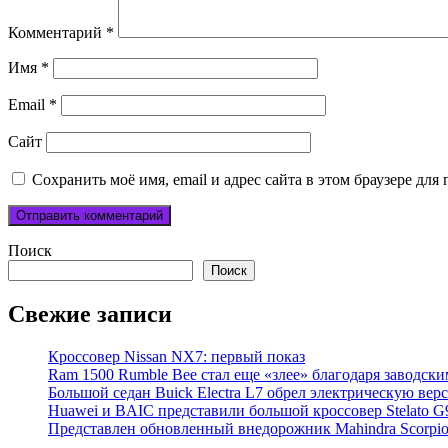
Комментарий
*
Имя
*
Email
*
Сайт
Сохранить моё имя, email и адрес сайта в этом браузере д
Поиск
Поиск
Свежие записи
Кроссовер Nissan NX7: первый показ
Ram 1500 Rumble Bee стал еще «злее» благодаря заводск
Большой седан Buick Electra L7 обрел электрическую вер
Huawei и BAIC представили большой кроссовер Stelato G
Представлен обновленный внедорожник Mahindra Scorpi