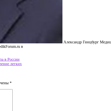
Александр Гинцбург Медиц
dikForum.ru в
па в России
ление легких
ечены
*