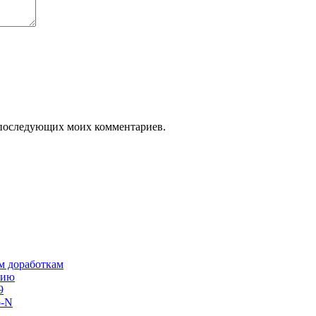
ля последующих моих комментариев.
им доработкам
сию
9
o-N