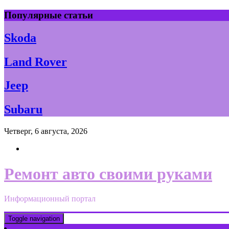
Skip
Популярные статьи
to
content
Skoda
Land Rover
Jeep
Subaru
Четверг, 6 августа, 2026
Ремонт авто своими руками
Информационный портал
Toggle navigation