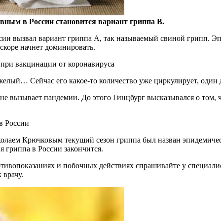
авным в России становится вариант гриппа B.
сии вызвал вариант гриппа A, так называемый свиной грипп. Эп
скоре начнет доминировать.
при вакцинации от коронавируса
желый… Сейчас его какое-то количество уже циркулирует, один 
 не вызывает пандемии. До этого Гинцбург высказывался о том,
в России
колаем Крючковым текущий сезон гриппа был назван эпидемическ
я гриппа в России закончится.
ивопоказаниях и побочных действиях спрашивайте у специалист
 врачу.