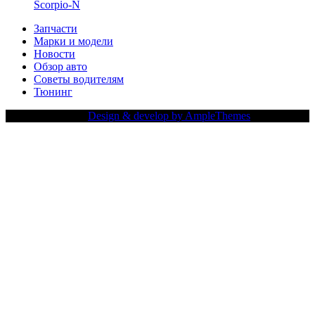
Scorpio-N
Запчасти
Марки и модели
Новости
Обзор авто
Советы водителям
Тюнинг
Copy Right Text |
Design & develop by AmpleThemes