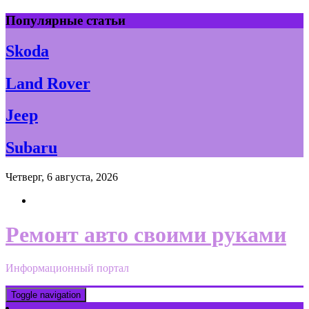
Skip
Популярные статьи
to
content
Skoda
Land Rover
Jeep
Subaru
Четверг, 6 августа, 2026
Ремонт авто своими руками
Информационный портал
Toggle navigation