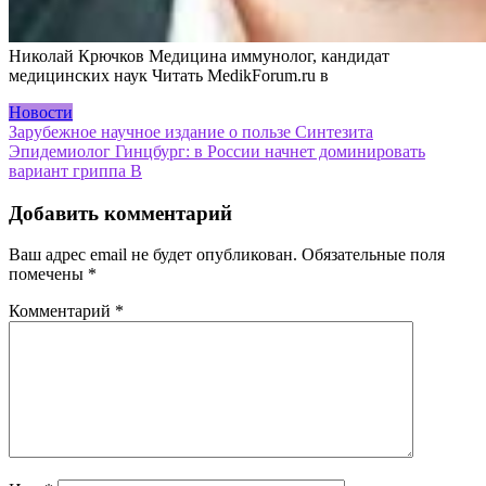
Николай Крючков Медицина иммунолог, кандидат
медицинских наук
Читать MedikForum.ru в
Новости
Навигация
Зарубежное научное издание о пользе Синтезита
Эпидемиолог Гинцбург: в России начнет доминировать
по
вариант гриппа B
записям
Добавить комментарий
Ваш адрес email не будет опубликован.
Обязательные поля
помечены
*
Комментарий
*