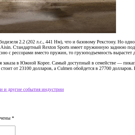
одизеля 2.2 (202 л.с., 441 Нм), что и базовому Рекстону. Но од
Aisin. Стандартный Rexton Sports имеет пружинную заднюю подв
рсию с рессорами вместо пружин, то грузоподъемность вырастет д
заказа в Южной Корее. Самый доступный в семействе — пикап Re
 стоит от 23100 долларов, а Culmen обойдется в 27700 долларов
и и другие события индустрии
ечены
*