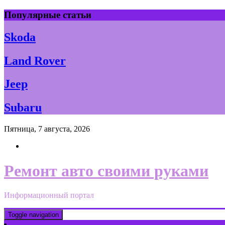
Skip
Популярные статьи
to
content
Skoda
Land Rover
Jeep
Subaru
Пятница, 7 августа, 2026
Ремонт авто своими руками
Информационный портал
Toggle navigation