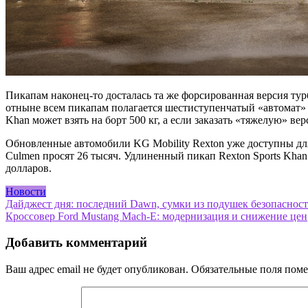
Пикапам наконец-то досталась та же форсированная версия турб
отныне всем пикапам полагается шестиступенчатый «автомат» 
Khan может взять на борт 500 кг, а если заказать «тяжелую» ве
Обновленные автомобили KG Mobility Rexton уже доступны для 
Culmen просят 26 тысяч. Удлиненный пикап Rexton Sports Khan
долларов.
Новости
Навигация
Дайджест дня: последний Dawn, сумки из подушек безопасност
Кроссовер Ford Mustang Mach-E: модернизация и снижение цен
по
записям
Добавить комментарий
Ваш адрес email не будет опубликован.
Обязательные поля пом