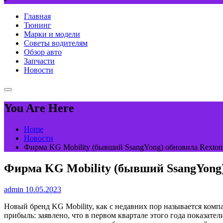
Главная
Тюнинг
Марки и модели
Советы водителям
Обзор авто
Запчасти
Новости
You Are Here
Home
Новости
Фирма KG Mobility (бывший SsangYong) обновила Rexton
Фирма KG Mobility (бывший SsangYong)
admin
10.05.2023
Новый бренд KG Mobility, как с недавних пор называется комп
прибыль: заявлено, что в первом квартале этого года показате