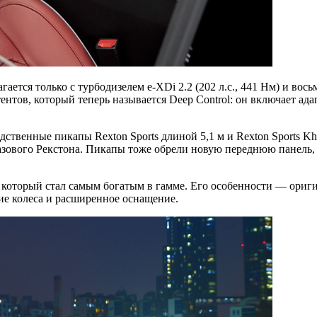
гается только с турбодизелем e-XDi 2.2 (202 л.с., 441 Нм) и в
тов, который теперь называется Deep Control: он включает ада
венные пикапы Rexton Sports длиной 5,1 м и Rexton Sports Kha
 базового Рекстона. Пикапы тоже обрели новую переднюю панель,
 который стал самым богатым в гамме. Его особенности — ориг
ие колеса и расширенное оснащение.