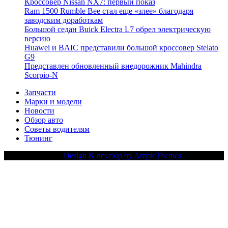
Кроссовер Nissan NX7: первый показ
Ram 1500 Rumble Bee стал еще «злее» благодаря
заводским доработкам
Большой седан Buick Electra L7 обрел электрическую
версию
Huawei и BAIC представили большой кроссовер Stelato
G9
Представлен обновленный внедорожник Mahindra
Scorpio-N
Запчасти
Марки и модели
Новости
Обзор авто
Советы водителям
Тюнинг
Copy Right Text |
Design & develop by AmpleThemes