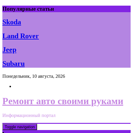
Skip
Популярные статьи
to
content
Skoda
Land Rover
Jeep
Subaru
Понедельник, 10 августа, 2026
Ремонт авто своими руками
Информационный портал
Toggle navigation