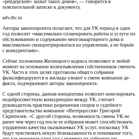
«рейдерский» захват таких домов», — говорится в
пояснительной записке к документу.
adv.rbc.ru
Авторы законопроекта полагают, что для УК период в один
год позволит «максимально спланировать работы и услуги по
обслуживанию и содержанию многоквартирного дома и
максимально сконцентрироваться на управлении, а не борьбе
с конкурентами».
Сейчас положения Жилищного кодекса позволяют в любой
момент на основании волеизъявления собственников сменить
УК. Часто в этих целях протоколы общего собрания
фальсифицируются и жильцы узнают о смене компании де-
факто, подчеркивают авторы законопроекта.
С одной стороны, данная инициатива позволит нивелировать
недобросовестную конкуренцию между УК, считает
руководитель практики разрешения споров и судебного
представительства компании «Интерцессия» Григорий
Скрипилев. «С другой стороны, возможность смены УК не
ранее чем через год после ее избрания может способствовать
ухудшению качества оказываемых УК услуг, поскольку УК
будут чувствовать некую безнаказанность и понимание того,
что как минимум один год с момента их избрания им