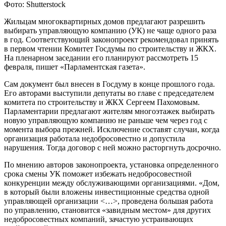
Фото: Shutterstock
Жильцам многоквартирных домов предлагают разрешить
выбирать управляющую компанию (УК) не чаще одного раза
в год. Соответствующий законопроект рекомендовал принять
в первом чтении Комитет Госдумы по строительству и ЖКХ.
На пленарном заседании его планируют рассмотреть 15
февраля, пишет «Парламентская газета».
Сам документ был внесен в Госдуму в конце прошлого года.
Его авторами выступили депутаты во главе с председателем
комитета по строительству и ЖКХ Сергеем Пахомовым.
Парламентарии предлагают жителям многоэтажек выбирать
новую управляющую компанию не раньше чем через год с
момента выбора прежней. Исключение составят случаи, когда
организация работала недобросовестно и допустила
нарушения. Тогда договор с ней можно расторгнуть досрочно.
По мнению авторов законопроекта, установка определенного
срока смены УК поможет избежать недобросовестной
конкуренции между обслуживающими организациями. «Дом,
в который были вложены инвестиционные средства одной
управляющей организации <…>, проведена большая работа
по управлению, становится «завидным местом» для других
недобросовестных компаний, зачастую устраивающих