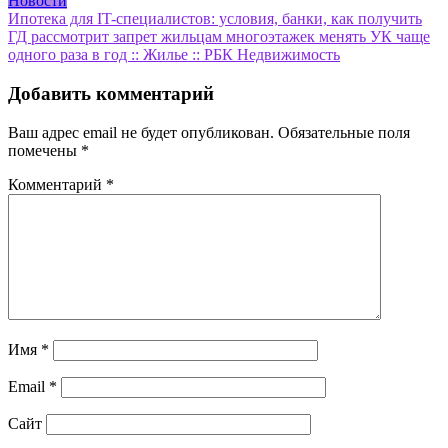
Новости
Навигация
Ипотека для IT-специалистов: условия, банки, как получить
ГД рассмотрит запрет жильцам многоэтажек менять УК чаще
по
одного раза в год :: Жилье :: РБК Недвижимость
записям
Добавить комментарий
Ваш адрес email не будет опубликован.
Обязательные поля
помечены
*
Комментарий
*
Имя
*
Email
*
Сайт