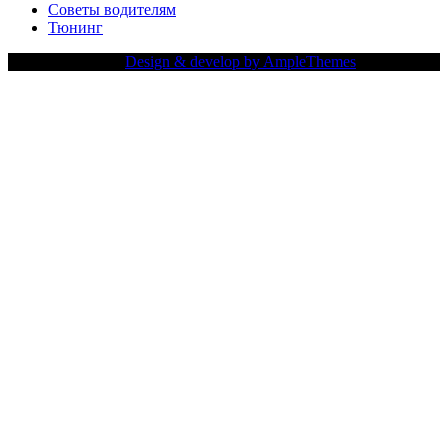
Советы водителям
Тюнинг
Copy Right Text |
Design & develop by AmpleThemes