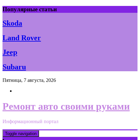
Skip
Популярные статьи
to
content
Skoda
Land Rover
Jeep
Subaru
Пятница, 7 августа, 2026
Ремонт авто своими руками
Информационный портал
Toggle navigation