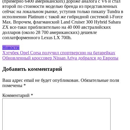
(примерно 6400 американских) дороже аналога с V6 и стал
второй по стоимости моделью бренда из представленных
сейчас на локальном рынке, уступив только пикапу Tundra в
исполнении Platinum с такой же гибридной системой i-Force
Max. Впрочем, флагманский Land Cruiser 300 Hybrid Sahara
ZX все-таки приблизительно на 40 000 австралийских
долларов (около 28 700 американских) дешевле
соплатформенного Lexus LX 700h.
Новости
Навигация
Хэтчбек Opel Corsa получил спортверсию на батарейках
Обновленный кроссовер Nissan Ariya добрался до Европы
по
записям
Добавить комментарий
Ваш адрес email не будет опубликован.
Обязательные поля
помечены
*
Комментарий
*