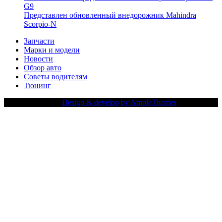
G9
Представлен обновленный внедорожник Mahindra
Scorpio-N
Запчасти
Марки и модели
Новости
Обзор авто
Советы водителям
Тюнинг
Copy Right Text |
Design & develop by AmpleThemes