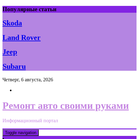
Skip
Популярные статьи
to
content
Skoda
Land Rover
Jeep
Subaru
Четверг, 6 августа, 2026
Ремонт авто своими руками
Информационный портал
Toggle navigation