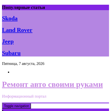
Skip
Популярные статьи
to
content
Skoda
Land Rover
Jeep
Subaru
Пятница, 7 августа, 2026
Ремонт авто своими руками
Информационный портал
Toggle navigation