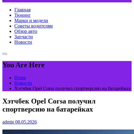
Главная
Тюнинг
Марки и модели
Советы водителям
Обзор авто
Запчасти
Новости
You Are Here
Home
Новости
Хэтчбек Opel Corsa получил спортверсию на батарейках
Хэтчбек Opel Corsa получил
спортверсию на батарейках
admin
08.05.2026