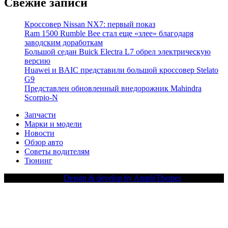
Свежие записи
Кроссовер Nissan NX7: первый показ
Ram 1500 Rumble Bee стал еще «злее» благодаря
заводским доработкам
Большой седан Buick Electra L7 обрел электрическую
версию
Huawei и BAIC представили большой кроссовер Stelato
G9
Представлен обновленный внедорожник Mahindra
Scorpio-N
Запчасти
Марки и модели
Новости
Обзор авто
Советы водителям
Тюнинг
Copy Right Text |
Design & develop by AmpleThemes