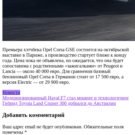
Премьера хэтчбека Opel Corsa GSE состоится на октябрьской
выставке в Париже, а производство стартует ближе к концу
года. Цена пока не объявлена, но ожидается, что она будет
сопоставима с родственными «зажигалками» от Peugeot и
Lancia — около 40 000 евро. Для сравнения базовый
бензиновый Opel Corsa в Германии стоит от 17 500 евро, а
версия Electric — от 29 900 евро.
Новости
Навигация
Модернизированный Haval F7 стал мощнее и технологичнее
Гибрид Toyota Land Cruiser 300 добрался до Австралии
по
записям
Добавить комментарий
Ваш адрес email не будет опубликован.
Обязательные поля
помечены
*