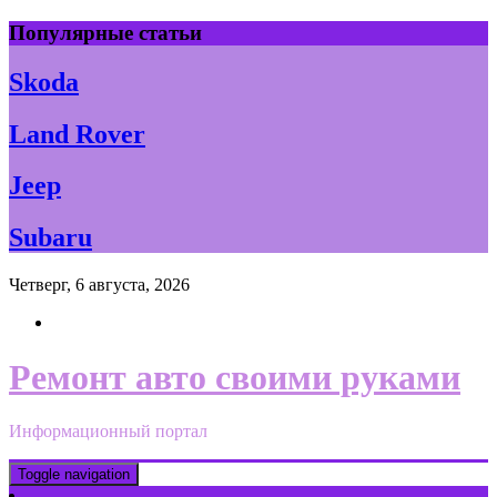
Skip
Популярные статьи
to
content
Skoda
Land Rover
Jeep
Subaru
Четверг, 6 августа, 2026
Ремонт авто своими руками
Информационный портал
Toggle navigation