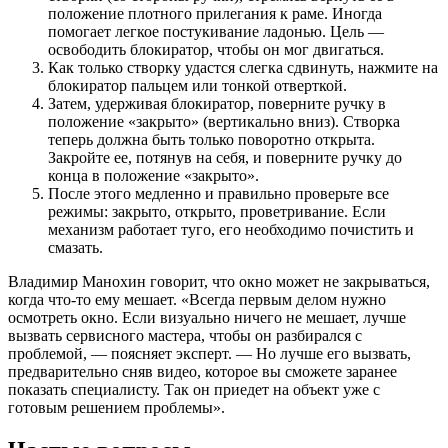
положение плотного прилегания к раме. Иногда
помогает легкое постукивание ладонью. Цель —
освободить блокиратор, чтобы он мог двигаться.
Как только створку удастся слегка сдвинуть, нажмите на
блокиратор пальцем или тонкой отверткой.
Затем, удерживая блокиратор, поверните ручку в
положение «закрыто» (вертикально вниз). Створка
теперь должна быть только поворотно открыта.
Закройте ее, потянув на себя, и поверните ручку до
конца в положение «закрыто».
После этого медленно и правильно проверьте все
режимы: закрыто, открыто, проветривание. Если
механизм работает туго, его необходимо почистить и
смазать.
Владимир Манохин говорит, что окно может не закрываться,
когда что-то ему мешает. «Всегда первым делом нужно
осмотреть окно. Если визуально ничего не мешает, лучше
вызвать сервисного мастера, чтобы он разбирался с
проблемой, — поясняет эксперт. — Но лучше его вызвать,
предварительно сняв видео, которое вы сможете заранее
показать специалисту. Так он приедет на объект уже с
готовым решением проблемы».