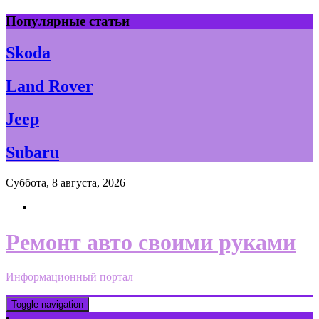
Skip
Популярные статьи
to
content
Skoda
Land Rover
Jeep
Subaru
Суббота, 8 августа, 2026
Ремонт авто своими руками
Информационный портал
Toggle navigation