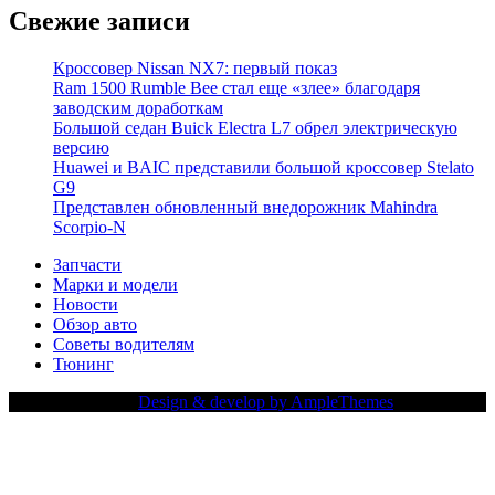
Свежие записи
Кроссовер Nissan NX7: первый показ
Ram 1500 Rumble Bee стал еще «злее» благодаря
заводским доработкам
Большой седан Buick Electra L7 обрел электрическую
версию
Huawei и BAIC представили большой кроссовер Stelato
G9
Представлен обновленный внедорожник Mahindra
Scorpio-N
Запчасти
Марки и модели
Новости
Обзор авто
Советы водителям
Тюнинг
Copy Right Text |
Design & develop by AmpleThemes