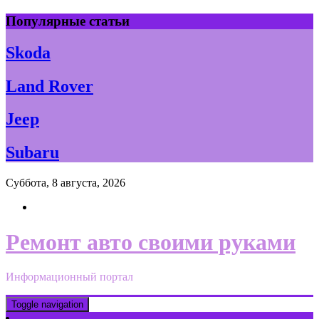
Skip
Популярные статьи
to
content
Skoda
Land Rover
Jeep
Subaru
Суббота, 8 августа, 2026
Ремонт авто своими руками
Информационный портал
Toggle navigation