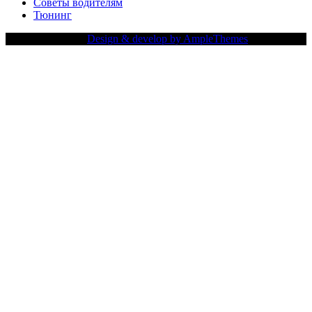
Советы водителям
Тюнинг
Copy Right Text |
Design & develop by AmpleThemes