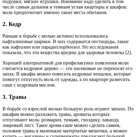
подушки, мягкие игрушки. Внимание надо уделить в том
числе самым дальним и темным углам квартиры и шкафов:
моль предпочитает именно такие места обитания.
2. Кедр
Раньше в борьбе с молью активно использовались
нафталиновые шарики. В них содержатся пестициды, такие
как нафталин или парадихлорбензол. Но исследования
показали, что эти вещества вредны для здоровья человека
[2].
Хорошей альтернативой для профилактики появления моли
считается кедровое дерево — эти насекомые не переносят его
запах. В шкафы можно повесить кедровые вешалки, которые
помогут отпугнуть моль от одежды, а по квартире развесить
саше с кедровым маслом.
3. Травы
В борьбе со взрослой молью большую роль играют запахи. По
шкафам можно разложить травы, ароматы которых
отпугивают моль: розмарин, тимьян, гвоздику, лаванду,
лавровый лист. Такое арома-саше можно сделать самим,
положив травы в маленькие матерчатые мешочки, а можно
купить — магазины и супермаркеты предлагают большой