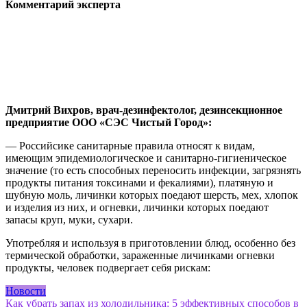
Комментарий эксперта
Дмитрий
Вихров, в
рач-дезинфектолог, дезинсекционное
предприятие ООО «СЭС Чистый Город»:
— Российсике санитарные правила относят к видам,
имеющим эпидемиологическое и санитарно-гигиеническое
значение (то есть способных переносить инфекции, загрязнять
продукты питания токсинами и фекалиями), платяную и
шубную моль, личинки которых поедают шерсть, мех, хлопок
и изделия из них, и огневки, личинки которых поедают
запасы круп, муки, сухари.
Употребляя и используя в приготовлении блюд, особенно без
термической обработки, зараженные личинками огневки
продукты, человек подвергает себя рискам:
Новости
Навигация
Как убрать запах из холодильника: 5 эффективных способов в