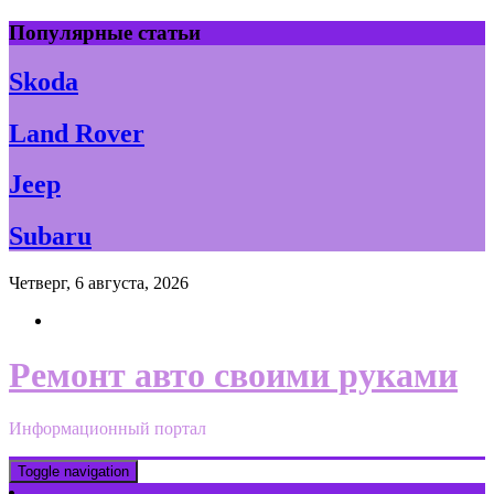
Skip
Популярные статьи
to
content
Skoda
Land Rover
Jeep
Subaru
Четверг, 6 августа, 2026
Ремонт авто своими руками
Информационный портал
Toggle navigation