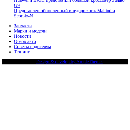
Huawei и BAIC представили большой кроссовер Stelato
G9
Представлен обновленный внедорожник Mahindra
Scorpio-N
Запчасти
Марки и модели
Новости
Обзор авто
Советы водителям
Тюнинг
Copy Right Text |
Design & develop by AmpleThemes