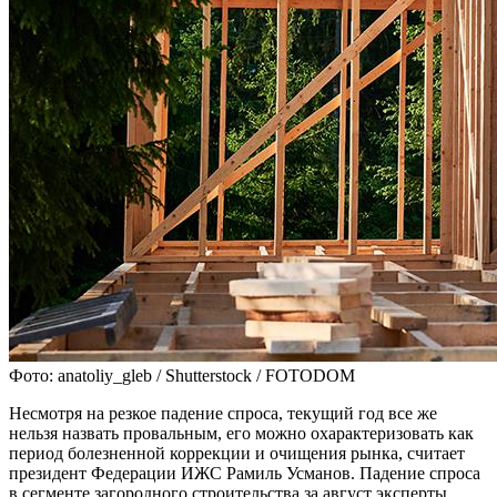
Фото: anatoliy_gleb / Shutterstock / FOTODOM
Несмотря на резкое падение спроса, текущий год все же
нельзя назвать провальным, его можно охарактеризовать как
период болезненной коррекции и очищения рынка, считает
президент Федерации ИЖС Рамиль Усманов. Падение спроса
в сегменте загородного строительства за август эксперты