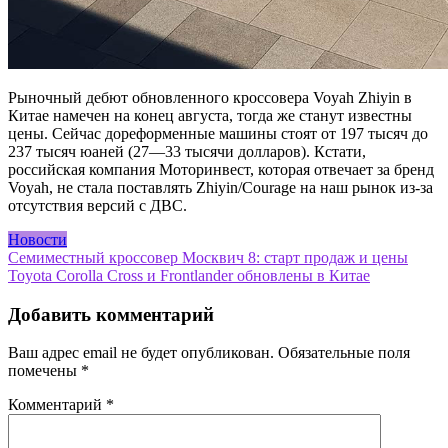
Рыночный дебют обновленного кроссовера Voyah Zhiyin в
Китае намечен на конец августа, тогда же станут известны
цены. Сейчас дореформенные машины стоят от 197 тысяч до
237 тысяч юаней (27—33 тысячи долларов). Кстати,
российская компания Моторинвест, которая отвечает за бренд
Voyah, не стала поставлять Zhiyin/Courage на наш рынок из-за
отсутствия версий с ДВС.
Новости
Навигация
Семиместный кроссовер Москвич 8: старт продаж и цены
Toyota Corolla Cross и Frontlander обновлены в Китае
по
записям
Добавить комментарий
Ваш адрес email не будет опубликован.
Обязательные поля
помечены
*
Комментарий
*