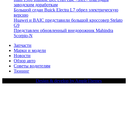
заводским доработкам
Большой седан Buick Electra L7 обрел электрическую
версию
Huawei и BAIC представили большой кроссовер Stelato
G9
Представлен обновленный внедорожник Mahindra
Scorpio-N
Запчасти
Марки и модели
Новости
Обзор авто
Советы водителям
Тюнинг
Copy Right Text |
Design & develop by AmpleThemes