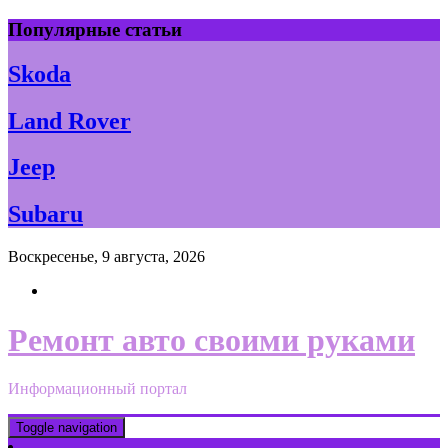
Skip
Популярные статьи
to
content
Skoda
Land Rover
Jeep
Subaru
Воскресенье, 9 августа, 2026
Ремонт авто своими руками
Информационный портал
Toggle navigation