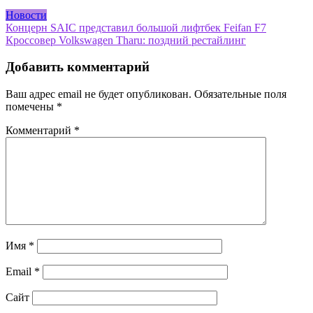
Новости
Навигация
Концерн SAIC представил большой лифтбек Feifan F7
Кроссовер Volkswagen Tharu: поздний рестайлинг
по
записям
Добавить комментарий
Ваш адрес email не будет опубликован.
Обязательные поля
помечены
*
Комментарий
*
Имя
*
Email
*
Сайт