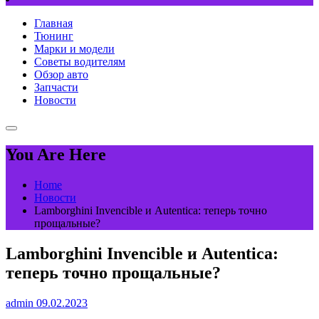
Главная
Тюнинг
Марки и модели
Советы водителям
Обзор авто
Запчасти
Новости
You Are Here
Home
Новости
Lamborghini Invencible и Autentica: теперь точно
прощальные?
Lamborghini Invencible и Autentica:
теперь точно прощальные?
admin
09.02.2023