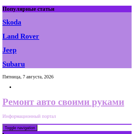
Skip
Популярные статьи
to
content
Skoda
Land Rover
Jeep
Subaru
Пятница, 7 августа, 2026
Ремонт авто своими руками
Информационный портал
Toggle navigation