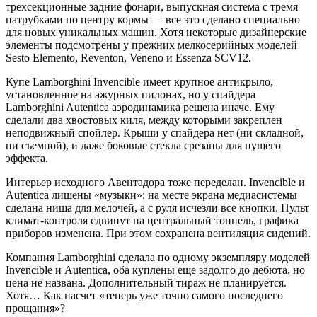
трехсекционные задние фонари, выпускная система с тремя
патрубками по центру кормы — все это сделано специально
для новых уникальных машин. Хотя некоторые дизайнерские
элементы подсмотрены у прежних мелкосерийных моделей
Sesto Elemento, Reventon, Veneno и Essenza SCV12.
Купе Lamborghini Invencible имеет крупное антикрыло,
установленное на ажурных пилонах, но у спайдера
Lamborghini Autentica аэродинамика решена иначе. Ему
сделали два хвостовых киля, между которыми закреплен
неподвижный спойлер. Крыши у спайдера нет (ни складной,
ни съемной), и даже боковые стекла срезаны для пущего
эффекта.
Интерьер исходного Авентадора тоже переделан. Invencible и
Autentica лишены «музыки»: на месте экрана медиасистемы
сделана ниша для мелочей, а с руля исчезли все кнопки. Пульт
климат-контроля сдвинут на центральный тоннель, графика
приборов изменена. При этом сохранена вентиляция сидений.
Компания Lamborghini сделала по одному экземпляру моделей
Invencible и Autentica, оба куплены еще задолго до дебюта, но
цена не названа. Дополнительный тираж не планируется.
Хотя… Как насчет «теперь уже точно самого последнего
прощания»?