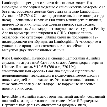
Lamborghini переходит от чисто бензиновых моделей к
гибридам, и последней моделью с каноническим мотором V12
без электродовеска должен был стать суперкар Lamborghini
Aventador LP 780-4 Ultimae, представленный еще полтора года
назад. Обещанный тираж из 600 таких машин уже выпущен,
причем 15 из них пришлось сделать заново, ведь столько
коллекционных Авентадоров затонуло вместе с судном Felicity
Ace во время транспортировки в США. Однако теперь
оказалось, что суперкары Ultimae были не последними 12-
цилиндровыми негибридными Lamborghini. А «последнее и
уникальное прощание» состоялось только сейчас — с
выпуском двух эксклюзивных машин.
Купе Lamborghini Invencible и спайдер Lamborghini Autentica
сделаны на агрегатной базе того самого Авентадора в версии
Ultimae. Двигатель V12 6.5 (780 л.с., 720 Нм),
семиступенчатый «робот» Graziano с одним сцеплением,
полноприводная трансмиссия и полноуправляемое шасси у
новых моделей точно такие же. Углепластиковый монокок
тоже заимствован у Авентадора. Но наружные навесные
панели у них свои.
Invencible и Autentica имеют оригинальный дизайн, созданный
штатной командой стилистов во главе с Митей Боркертом.
Вертикальные фары со множеством диодных ячеек,