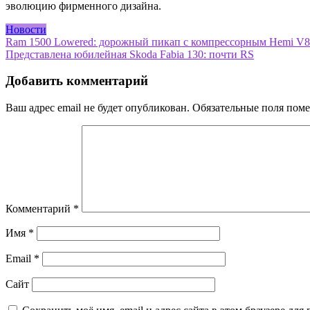
эволюцию фирменного дизайна.
Новости
Навигация
Ram 1500 Lowered: дорожный пикап с компрессорным Hemi V8
Представлена юбилейная Skoda Fabia 130: почти RS
по
записям
Добавить комментарий
Ваш адрес email не будет опубликован.
Обязательные поля пом
Комментарий
*
Имя
*
Email
*
Сайт