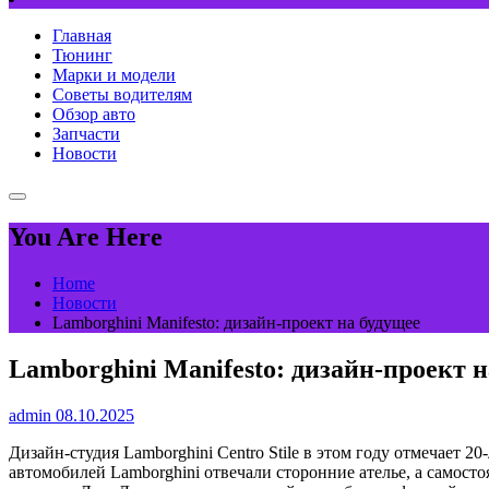
Главная
Тюнинг
Марки и модели
Советы водителям
Обзор авто
Запчасти
Новости
You Are Here
Home
Новости
Lamborghini Manifesto: дизайн-проект на будущее
Lamborghini Manifesto: дизайн-проект н
admin
08.10.2025
Дизайн-студия Lamborghini Centro Stile в этом году отмечает 
автомобилей Lamborghini отвечали сторонние ателье, а самосто