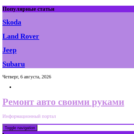
Skip
Популярные статьи
to
content
Skoda
Land Rover
Jeep
Subaru
Четверг, 6 августа, 2026
Ремонт авто своими руками
Информационный портал
Toggle navigation