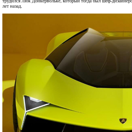
трудился Люк Донкервольке, который тогда был шеф-дизайнеро
лет назад.