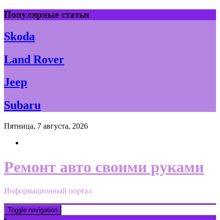
Skip
Популярные статьи
to
content
Skoda
Land Rover
Jeep
Subaru
Пятница, 7 августа, 2026
Ремонт авто своими руками
Информационный портал
Toggle navigation