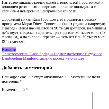
Интерьер пикапа отделан кожей с золотистой прострочкой и
дополнен резиновыми ковриками, а также шильдиком с
серийным номером на центральной консоли.
Дорожный пикап Ram 1500 Lowered продается в рамках
программы Mopar Direct Connection (заказ у дилера напрямую
с завода). Цены начинаются от 90 тысяч долларов, на машины
действует заводская гарантия: три года или 36 тысяч миль (58
тысяч км), а на силовой агрегат — пять лет или 60 тысяч миль
(97 тысяч км).
Новости
Навигация
Электромобили Dacia Spring и Hipster: настоящее и будущее
Lamborghini Manifesto: дизайн-проект на будущее
по
записям
Добавить комментарий
Ваш адрес email не будет опубликован.
Обязательные поля
помечены
*
Комментарий
*