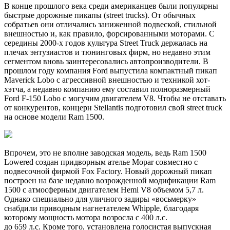
В конце прошлого века среди американцев были популярны
быстрые дорожные пикапы (street trucks). От обычных
собратьев они отличались заниженной подвеской, стильной
внешностью и, как правило, форсированными моторами. С
середины 2000-х годов культура Street Truck держалась на
плечах энтузиастов и тюнинговых фирм, но недавно этим
сегментом вновь заинтересовались автопроизводители. В
прошлом году компания Ford выпустила компактный пикап
Maverick Lobo с агрессивной внешностью и техникой хот-
хэтча, а недавно компанию ему составил полноразмерный
Ford F-150 Lobo с могучим двигателем V8. Чтобы не отставать
от конкурентов, концерн Stellantis подготовил свой street truck
на основе модели Ram 1500.
Впрочем, это не вполне заводская модель, ведь Ram 1500
Lowered создан придворным ателье Mopar совместно с
подвесочной фирмой Fox Factory. Новый дорожный пикап
построен на базе недавно возрожденной модификации Ram
1500 c атмосферным двигателем Hemi V8 объемом 5,7 л.
Однако специально для уличного задиры «восьмерку»
снабдили приводным нагнетателем Whipple, благодаря
которому мощность мотора возросла с 400 л.с.
до 659 л.с. Кроме того, установлена голосистая выпускная