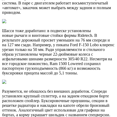
система. В паре с двигателем работает восьмиступенчатый
«автомат», заказчик может выбрать между задним и полным
приводом.
Шасси тоже доработано: в подвеске установлены
новые рычаги и винтовые стойки фирмы Ridetech. В
результате дорожный просвет уменьшен на 76 мм спереди и
на 127 мм сзади. Например, у пикапа Ford F-150 Lobo клиренс
урезан только на 50 мм. Ради управляемости и стильного
образа установлены черные 22-дюймовые колеса с
асфальтовыми шинами размерности 305/40 R22. Несмотря на
все городское пижонство, Ram 1500 Lowered сохранил
паспортную грузоподъемность (866 кг) и возможность
буксировки прицепа массой до 5,1 тонны.
Разумеется, не обошлось без внешних доработок. Спереди
установлен крупный сплиттер, а на заднем откидном борте
расположен спойлер. Буксировочные проушины, секции в
решетке радиатора и накладки на капоте обрели бронзовый
оттенок. Аналогичный цвет использован для графики на
бортах, а корму украшает шильдик с названием спецверсии.