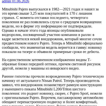
admin
01.06.2026
Mitsubishi Pajero выпускался в 1982—2021 годах и нашел за
это время свыше 3,25 млн покупателей в 170 с лишним
странах. С момента отставки последнего, четвертого
поколения не раз появлялись слухи о грядущем возвращении
модели, но в фирме эту информацию не подтверждали.
Однако в начале этого года японцы опубликовали
видеоролик, посвященный участию компании в ралли: в
кадре засветился некий внедорожник, который многие сочли
предвестником нового Pajero. Теперь в Mitsubishi официально
сообщили, что знаменитая модель вернется в гамму: новинку
показали на тизере и объявили примерные сроки ее дебюта.
На единственном затемненном изображении видны Т-
образные блоки передней оптики, причем световой рисунок
другой, нежели у машины из январского видео.
Ранние гипотезы прочили возрожденному Pajero техническую
начинку от актуального Nissan Patrol. Теперь производитель
заявил, что внедорожник позаимствует рамную конструкцию
у нынешнего пикапа Mitsubishi L200/Triton шестого
поколения: это роднит новинку, cкорее, с Pajero Sport, нежели
с оригинальным Pajero. Впрочем, пассажирскому автомобилю
обещают перенастроенную подвеску и более комфортный,