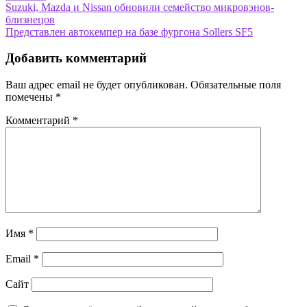
Навигация
Suzuki, Mazda и Nissan обновили семейство микровэнов-
близнецов
по
Представлен автокемпер на базе фургона Sollers SF5
записям
Добавить комментарий
Ваш адрес email не будет опубликован.
Обязательные поля
помечены
*
Комментарий
*
Имя
*
Email
*
Сайт