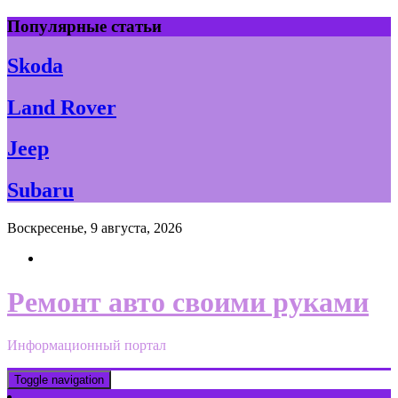
Skip
Популярные статьи
to
content
Skoda
Land Rover
Jeep
Subaru
Воскресенье, 9 августа, 2026
Ремонт авто своими руками
Информационный портал
Toggle navigation