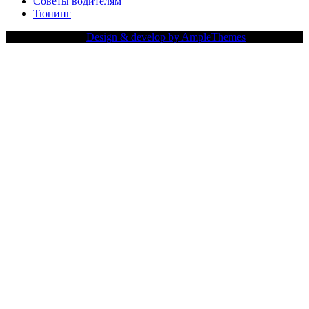
Советы водителям
Тюнинг
Copy Right Text |
Design & develop by AmpleThemes