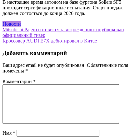
В настоящее время автодом на базе фургона Sollers SF5
проходит сертификационные испытания. Старт продаж
должен состояться до конца 2026 года.
Новости
Навигация
Mitsubishi Pajero готовится к возрождению: опубликован
официальный тизер
по
Кроссовер AUDI E7X дебютировал в Китае
записям
Добавить комментарий
Ваш адрес email не будет опубликован.
Обязательные поля
помечены
*
Комментарий
*
Имя
*