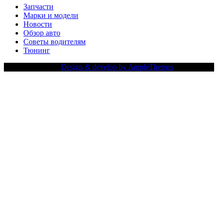
Запчасти
Марки и модели
Новости
Обзор авто
Советы водителям
Тюнинг
Copy Right Text |
Design & develop by AmpleThemes