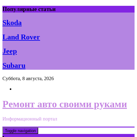
Skip
Популярные статьи
to
content
Skoda
Land Rover
Jeep
Subaru
Суббота, 8 августа, 2026
Ремонт авто своими руками
Информационный портал
Toggle navigation