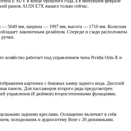
отипа E SUV в конце прошлого года, а в минувшем феврале
йский рынок AUDI E7X вышел только сейчас.
а — 5049 мм, ширина — 1997 мм, высота — 1710 мм. Колесная
 обладает лаконичным дизайном. Спереди и сзади расположена
 ручки.
 хозяйство работает под управлением чипа Nvidia Orin-X и
тображения картинки с боковых камер заднего вида. Дисплей
вая панель. Для пассажиров второго ряда предусмотрен
лей управления (8 дюймов) второстепенными функциями.
здельными задними креслами. Оснащение включает в себя
ем, холодильник и аудиоситему Bose с 26 динамиками.