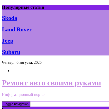
Skip
Популярные статьи
to
content
Skoda
Land Rover
Jeep
Subaru
Четверг, 6 августа, 2026
Ремонт авто своими руками
Информационный портал
Toggle navigation