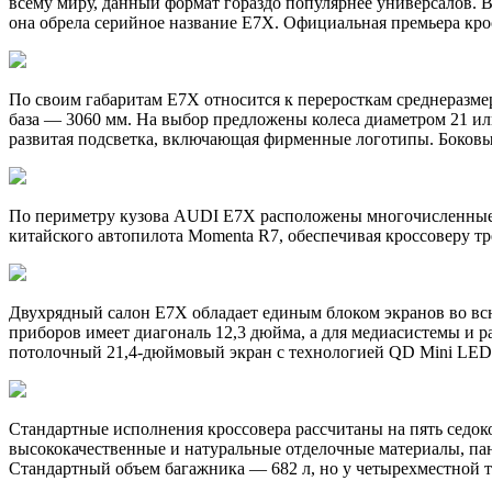
всему миру, данный формат гораздо популярнее универсалов. 
она обрела серийное название E7X. Официальная премьера кро
По своим габаритам E7X относится к переросткам среднеразме
база — 3060 мм. На выбор предложены колеса диаметром 21 и
развитая подсветка, включающая фирменные логотипы. Боковы
По периметру кузова AUDI E7X расположены многочисленные ка
китайского автопилота Momenta R7, обеспечивая кроссоверу 
Двухрядный салон E7X обладает единым блоком экранов во всю
приборов имеет диагональ 12,3 дюйма, а для медиасистемы и р
потолочный 21,4-дюймовый экран с технологией QD Mini LED,
Стандартные исполнения кроссовера рассчитаны на пять седок
высококачественные и натуральные отделочные материалы, па
Стандартный объем багажника — 682 л, но у четырехместной т