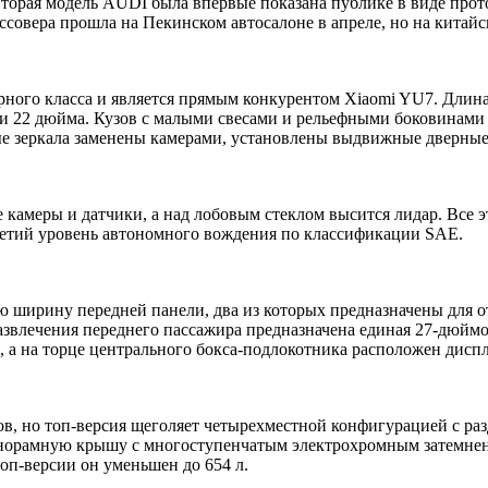
Вторая модель AUDI была впервые показана публике в виде прот
ссовера прошла на Пекинском автосалоне в апреле, но на кита
рного класса и является прямым конкурентом Xiaomi YU7. Длин
ли 22 дюйма. Кузов с малыми свесами и рельефными боковинами
е зеркала заменены камерами, установлены выдвижные дверные
меры и датчики, а над лобовым стеклом высится лидар. Все это
третий уровень автономного вождения по классификации SAE.
 ширину передней панели, два из которых предназначены для о
азвлечения переднего пассажира предназначена единая 27-дюймо
 а на торце центрального бокса-подлокотника расположен дисп
ов, но топ-версия щеголяет четырехместной конфигурацией с ра
норамную крышу с многоступенчатым электрохромным затемнени
оп-версии он уменьшен до 654 л.