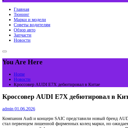
Главная
Тюнинг
Марки и модели
Советы водителям
Обзор авто
Запчасти
Новости
You Are Here
Home
Новости
Кроссовер AUDI E7X дебютировал в Китае
Кроссовер AUDI E7X дебютировал в Ки
admin
01.06.2026
Компания Audi и концерн SAIC представили новый бренд AUDI 
стал первенцем лишенной фирменных колец марки, но ожидаемо