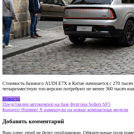
Стоимость базового AUDI E7X в Китае начинается с 270 тысяч 
четырехместную топ-версию потребуют не менее 360 тысяч юан
Новости
Навигация
Представлен автокемпер на базе фургона Sollers SF5
Концепт Hummer X намекнули на новые компактные модели
по
записям
Добавить комментарий
Ваш адрес email не будет опубликован.
Обязательные поля пом