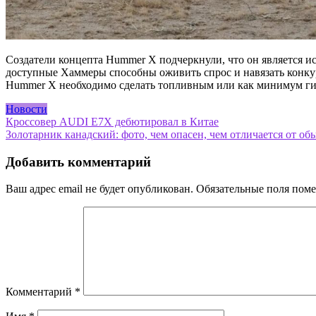
Создатели концепта Hummer X подчеркнули, что он является и
доступные Хаммеры способны оживить спрос и навязать конкур
Hummer X необходимо сделать топливным или как минимум гиб
Новости
Навигация
Кроссовер AUDI E7X дебютировал в Китае
Золотарник канадский: фото, чем опасен, чем отличается от о
по
записям
Добавить комментарий
Ваш адрес email не будет опубликован.
Обязательные поля пом
Комментарий
*