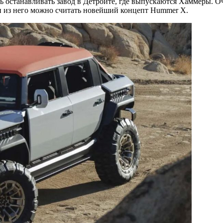
сь останавливать завод в Детройте, где выпускаются Хаммеры. О
и из него можно считать новейший концепт Hummer X.