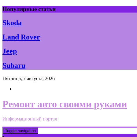
Skip
Популярные статьи
to
content
Skoda
Land Rover
Jeep
Subaru
Пятница, 7 августа, 2026
Ремонт авто своими руками
Информационный портал
Toggle navigation