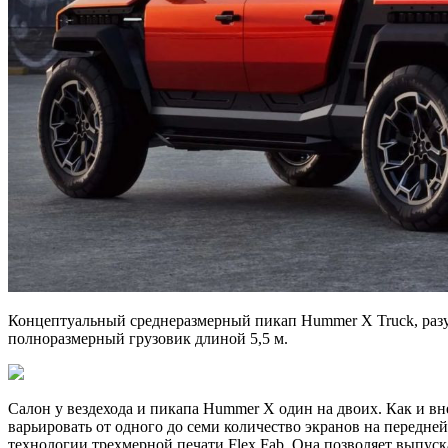
Концептуальный среднеразмерный пикап Hummer X Truck, разум
полноразмерный грузовик длиной 5,5 м.
Салон у вездехода и пикапа Hummer X один на двоих. Как и вн
варьировать от одного до семи количество экранов на передн
технологии трехмерной печати Flex Fab. Она позволяет выпус