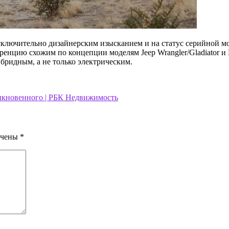
сключительно дизайнерским изысканием и на статус серийной мо
енцию схожим по концепции моделям Jeep Wrangler/Gladiator и 
ридным, а не только электрическим.
быкновенного | РБК Недвижимость
ечены
*