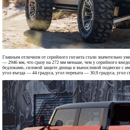
Главным отличием от серийного гиганта стали значительно у
— 2946 мм, что сразу на 272 мм меньше, чем у серийного вн
бедлоками, силовой защите днища и выносливой подвеске с а
угол въезда — 44 градуса, угол переката — 30,9 градуса, угол с