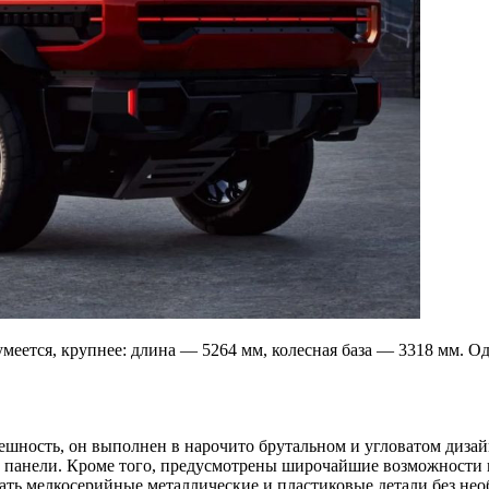
еется, крупнее: длина — 5264 мм, колесная база — 3318 мм. Од
ешность, он выполнен в нарочито брутальном и угловатом дизай
ей панели. Кроме того, предусмотрены широчайшие возможности к
кать мелкосерийные металлические и пластиковые детали без н