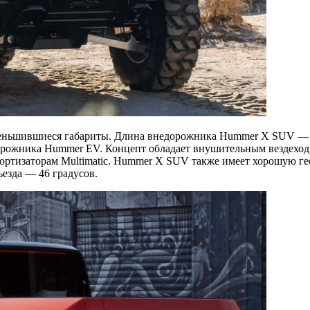
меньшившиеся габариты. Длина внедорожника Hummer X SUV — 4
едорожника Hummer EV. Концепт обладает внушительным вездехо
мортизаторам Multimatic. Hummer X SUV также имеет хорошую г
ъезда — 46 градусов.