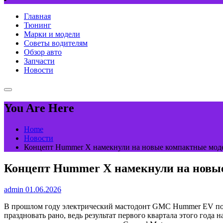
Главная
Тюнинг
Марки и модели
Советы водителям
Обзор авто
Запчасти
Новости
You Are Here
Home
Новости
Концепт Hummer X намекнули на новые компактные мод
Концепт Hummer X намекнули на новы
admin
01.06.2026
В прошлом году электрический мастодонт GMC Hummer EV пока
праздновать рано, ведь результат первого квартала этого года