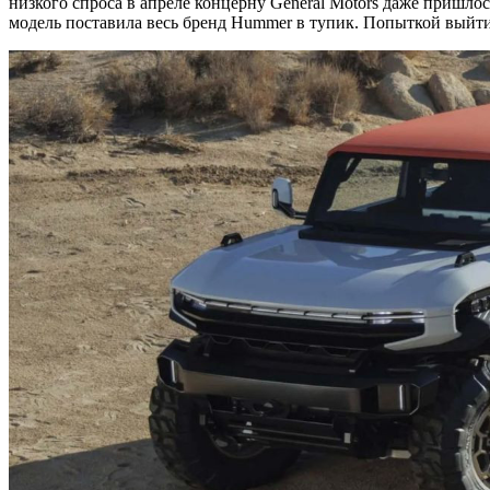
низкого спроса в апреле концерну General Motors даже пришло
модель поставила весь бренд Hummer в тупик. Попыткой выйт