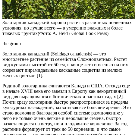
Золотарник канадский хорошо растет в различных почвенных
условиях, но лучше всего — в умеренно влажных и более
тяжелых грунтах(Фото: A. Held / Global Look Press)
rbc.group
Золотарник канадский (Solidago canadensis) — это
многолетнее растение из семейства Сложноцветных. Растет
вид кустами высотой от 50 см, в конце лета и осенью на них
созревают пирамидальные каскадные соцветия из мелких
желтых цветков [1].
Родиной золотарника считаются Канада и США. Отсюда еще
в начале XVIII века его завезли в Европу как декоративный
вид для выращивания в ботанических и частных садах [2].
Почти сразу золотарник быстро распространился за пределы
культурных насаждений, захватывая все большие ареалы. Это
стало возможно благодаря особой системе размножения: у
него не только очень легкие и небольшие семена, быстро
разлетающиеся на ветру, но и плодовитое корневище. За год
растение формирует от трех до 50 корневищ, и что самое
интересное — их число возрастает, если воздействовать на