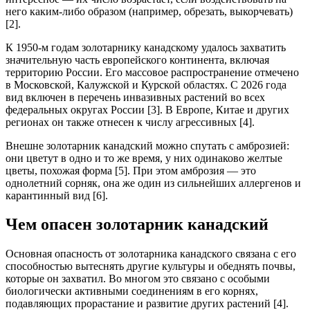
него каким-либо образом (например, обрезать, выкорчевать)
[2].
К 1950-м годам золотарнику канадскому удалось захватить
значительную часть европейского континента, включая
территорию России. Его массовое распространение отмечено
в Московской, Калужской и Курской областях. С 2026 года
вид включен в перечень инвазивных растений во всех
федеральных округах России [3]. В Европе, Китае и других
регионах он также отнесен к числу агрессивных [4].
Внешне золотарник канадский можно спутать с амброзией:
они цветут в одно и то же время, у них одинаково желтые
цветы, похожая форма [5]. При этом амброзия — это
однолетний сорняк, она же один из сильнейших аллергенов и
карантинный вид [6].
Чем опасен золотарник канадский
Основная опасность от золотарника канадского связана с его
способностью вытеснять другие культуры и обеднять почвы,
которые он захватил. Во многом это связано с особыми
биологически активными соединениям в его корнях,
подавляющих прорастание и развитие других растений [4].