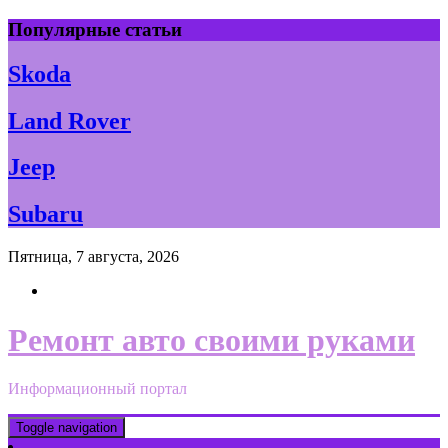
Skip
Популярные статьи
to
content
Skoda
Land Rover
Jeep
Subaru
Пятница, 7 августа, 2026
Ремонт авто своими руками
Информационный портал
Toggle navigation