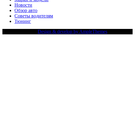
Новости
Обзор авто
Советы водителям
Тюнинг
Copy Right Text |
Design & develop by AmpleThemes