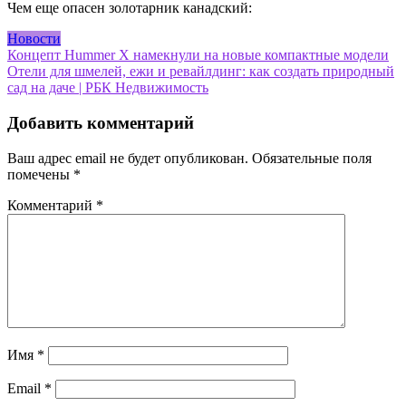
Чем еще опасен золотарник канадский:
Новости
Навигация
Концепт Hummer X намекнули на новые компактные модели
Отели для шмелей, ежи и ревайлдинг: как создать природный
по
сад на даче | РБК Недвижимость
записям
Добавить комментарий
Ваш адрес email не будет опубликован.
Обязательные поля
помечены
*
Комментарий
*
Имя
*
Email
*