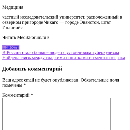
Медицина
частный исследовательский университет, расположенный в
северном пригороде Чикаго — городе Эванстон, штат
Иллинойс
Читать MedikForum.ru в
Новости
Навигация
В России стало больше людей с устойчивым туберкулезом
Найдена связь между сладкими напитками и смертью от рака
по
записям
Добавить комментарий
Ваш адрес email не будет опубликован.
Обязательные поля
помечены
*
Комментарий
*