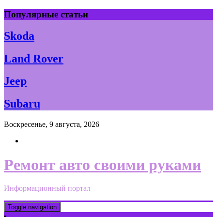
Skip
Популярные статьи
to
content
Skoda
Land Rover
Jeep
Subaru
Воскресенье, 9 августа, 2026
Ремонт авто своими руками
Информационный портал
Toggle navigation