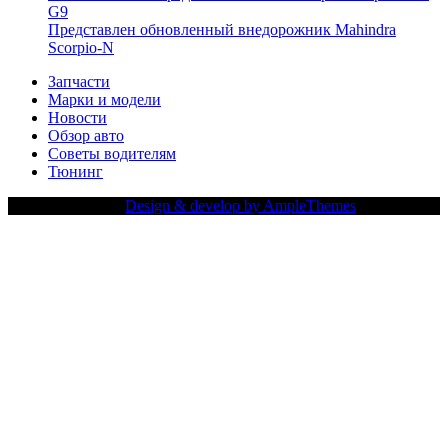
G9
Представлен обновленный внедорожник Mahindra
Scorpio-N
Запчасти
Марки и модели
Новости
Обзор авто
Советы водителям
Тюнинг
Copy Right Text |
Design & develop by AmpleThemes