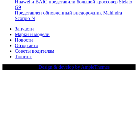
Huawei и BAIC представили большой кроссовер Stelato
G9
Представлен обновленный внедорожник Mahindra
Scorpio-N
Запчасти
Марки и модели
Новости
Обзор авто
Советы водителям
Тюнинг
Copy Right Text |
Design & develop by AmpleThemes