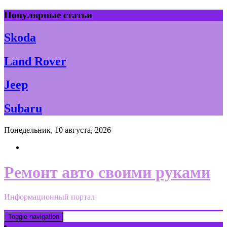
Skip
Популярные статьи
to
content
Skoda
Land Rover
Jeep
Subaru
Понедельник, 10 августа, 2026
Ремонт авто своими руками
Информационный портал
Toggle navigation