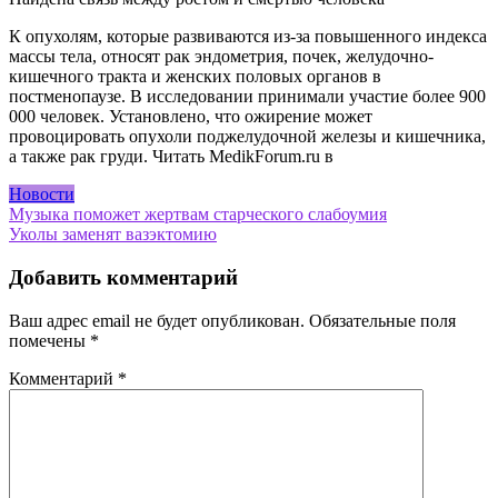
К опухолям, которые развиваются из-за повышенного индекса
массы тела, относят рак эндометрия, почек, желудочно-
кишечного тракта и женских половых органов в
постменопаузе. В исследовании принимали участие более 900
000 человек. Установлено, что ожирение может
провоцировать опухоли поджелудочной железы и кишечника,
а также рак груди.
Читать MedikForum.ru в
Новости
Навигация
Музыка поможет жертвам старческого слабоумия
Уколы заменят вазэктомию
по
записям
Добавить комментарий
Ваш адрес email не будет опубликован.
Обязательные поля
помечены
*
Комментарий
*