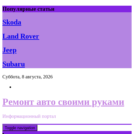
Skip
Популярные статьи
to
content
Skoda
Land Rover
Jeep
Subaru
Суббота, 8 августа, 2026
Ремонт авто своими руками
Информационный портал
Toggle navigation