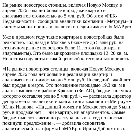
На рынке новостроек столицы, включая Новую Москву, в
апреле 2026 года нет больше в продаже квартир и
апартаментов стоимостью до 5 млн руб. Об этом «РБК-
Недвижимости» сообщили аналитики компании «Метриум» и
системы мониторинга и аналитики недвижимости bnMAP.pro.
Уже в прошлом году такие квартиры в новостройках были
редкостью. Год назад в Москве в бюджете до 5 млн руб. на
столичном рынке новостроек было 11 лотов (квартиры и
апартаменты). Это было микрожилье площадью 12–20 кв. м.
Но в этом году лоты в такой ценовой категории закончились.
«На рынке новостроек столицы, включая Новую Москву, в
апреле 2026 года нет больше в реализации квартир и
апартаментов стоимостью до 5 млн руб. Последний такой лот
был продан в марте. Это помещение площадью 19,3 кв. м в
апарт-комплексе в районе Крюково (ЗелАО), бюджет покупки
которого составлял ровно 5 млн руб.», — рассказала директор
департамента аналитики и консалтинга компании «Метриум»
Юлия Иванова. «На данный момент в Москве лотов до 5 млн
руб. в продаже нет — ни квартир, ни апартаментов. Самые
бюджетные лоты активно раскупались и за год полностью
покинули предложение», — добавила основатель
аналитической платформы bnMAP.pro Ирина Доброхотова.