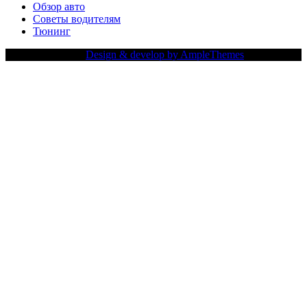
Обзор авто
Советы водителям
Тюнинг
Copy Right Text |
Design & develop by AmpleThemes