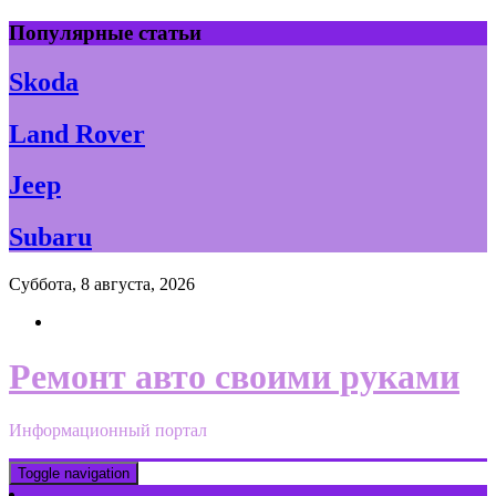
Skip
Популярные статьи
to
content
Skoda
Land Rover
Jeep
Subaru
Суббота, 8 августа, 2026
Ремонт авто своими руками
Информационный портал
Toggle navigation