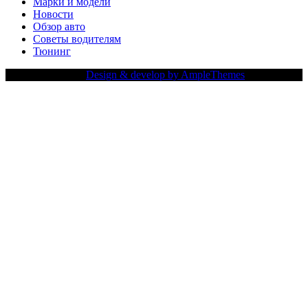
Марки и модели
Новости
Обзор авто
Советы водителям
Тюнинг
Copy Right Text |
Design & develop by AmpleThemes