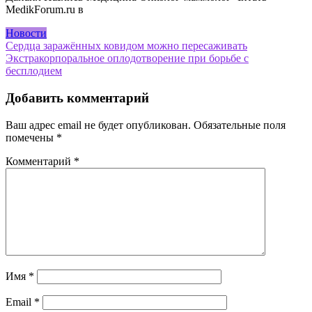
MedikForum.ru в
Новости
Навигация
Сердца заражённых ковидом можно пересаживать
Экстракорпоральное оплодотворение при борьбе с
по
бесплодием
записям
Добавить комментарий
Ваш адрес email не будет опубликован.
Обязательные поля
помечены
*
Комментарий
*
Имя
*
Email
*