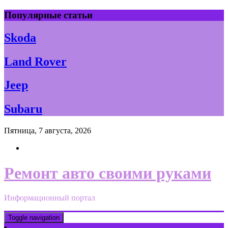
Skip
Популярные статьи
to
content
Skoda
Land Rover
Jeep
Subaru
Пятница, 7 августа, 2026
Ремонт авто своими руками
Информационный портал
Toggle navigation