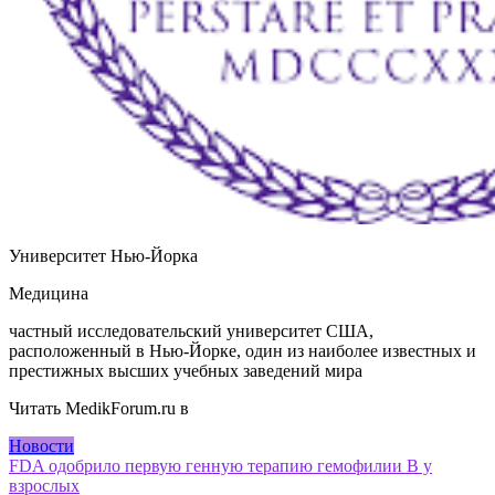
Университет Нью-Йорка
Медицина
частный исследовательский университет США,
расположенный в Нью-Йорке, один из наиболее известных и
престижных высших учебных заведений мира
Читать MedikForum.ru в
Новости
Навигация
FDA одобрило первую генную терапию гемофилии В у
взрослых