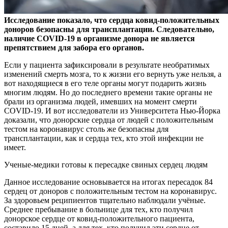
Исследование показало, что сердца ковид-положительных
доноров безопасны для трансплантации. Следовательно,
наличие COVID-19 в организме донора не является
препятствием для забора его органов.
Если у пациента зафиксировали в результате необратимых
изменений смерть мозга, то к жизни его вернуть уже нельзя, а
вот находящиеся в его теле органы могут подарить жизнь
многим людям. Но до последнего времени такие органы не
брали из организма людей, имевших на момент смерти
COVID-19. И вот исследователи из Университета Нью-Йорка
доказали, что донорские сердца от людей с положительным
тестом на коронавирус столь же безопасны для
трансплантации, как и сердца тех, кто этой инфекции не
имеет.
Ученые-медики готовы к пересадке свиных сердец людям
Данное исследование основывается на итогах пересадок 84
сердец от доноров с положительным тестом на коронавирус.
За здоровьем реципиентов тщательно наблюдали учёные.
Среднее пребывание в больнице для тех, кто получил
донорское сердце от ковид-положительного пациента,
составило 15 дней, а для тех, кто получил эти сердце от