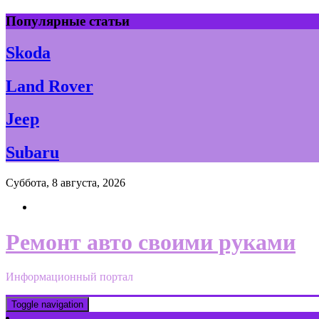
Skip
Популярные статьи
to
content
Skoda
Land Rover
Jeep
Subaru
Суббота, 8 августа, 2026
Ремонт авто своими руками
Информационный портал
Toggle navigation