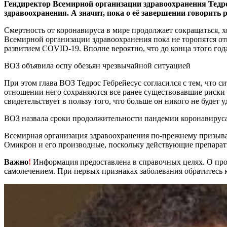
Гендиректор Всемирной организации здравоохранения Тедро
здравоохранения. А значит, пока о её завершении говорить 
Смертность от коронавируса в мире продолжает сокращаться, х
Всемирной организации здравоохранения пока не торопятся отм
развитием COVID-19. Вполне вероятно, что до конца этого год
ВОЗ объявила оспу обезьян чрезвычайной ситуацией
При этом глава ВОЗ Тедрос Гебрейесус согласился с тем, что с
отношении него сохраняются все ранее существовавшие риски
свидетельствует в пользу того, что больше он никого не будет 
ВОЗ назвала сроки продолжительности пандемии коронавирус
Всемирная организация здравоохранения по-прежнему призыв
Омикрон и его производные, поскольку действующие препараты
Важно
!
Информация предоставлена в справочных целях. О прот
самолечением. При первых признаках заболевания обратитесь к