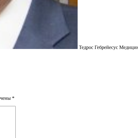
Тедрос Гебрейесус Медицин
ечены
*