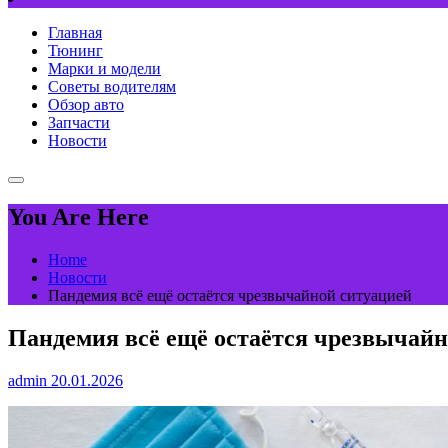
Главная
Тюнинг
Марки и модели
Советы водителям
Обзор авто
Запчасти
Новости
You Are Here
Home
Новости
Пандемия всё ещё остаётся чрезвычайной ситуацией
Пандемия всё ещё остаётся чрезвычайн
admin
20.01.2026