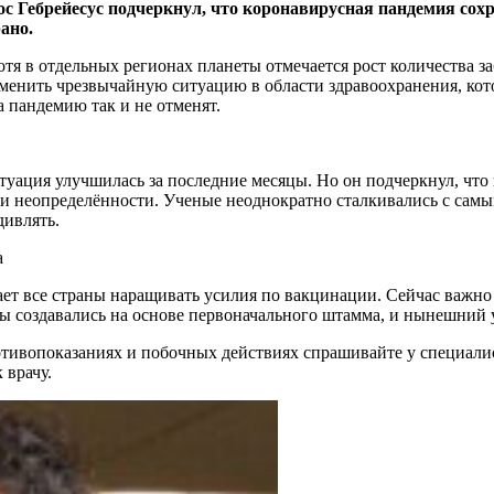
с Гебрейесус подчеркнул, что коронавирусная пандемия сох
рано.
отя в отдельных регионах планеты отмечается рост количества 
енить чрезвычайную ситуацию в области здравоохранения, котор
а пандемию так и не отменят.
итуация улучшилась за последние месяцы. Но он подчеркнул, что
 и неопределённости. Ученые неоднократно сталкивались с сам
удивлять.
а
ает все страны наращивать усилия по вакцинации. Сейчас важ
 создавались на основе первоначального штамма, и нынешний у
ивопоказаниях и побочных действиях спрашивайте у специалист
 врачу.