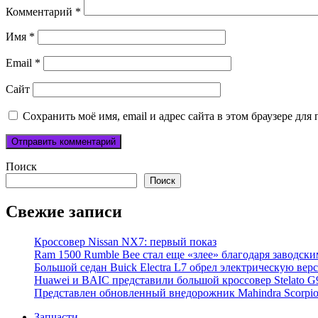
Комментарий
*
Имя
*
Email
*
Сайт
Сохранить моё имя, email и адрес сайта в этом браузере д
Поиск
Поиск
Свежие записи
Кроссовер Nissan NX7: первый показ
Ram 1500 Rumble Bee стал еще «злее» благодаря заводск
Большой седан Buick Electra L7 обрел электрическую вер
Huawei и BAIC представили большой кроссовер Stelato G
Представлен обновленный внедорожник Mahindra Scorpi
Запчасти