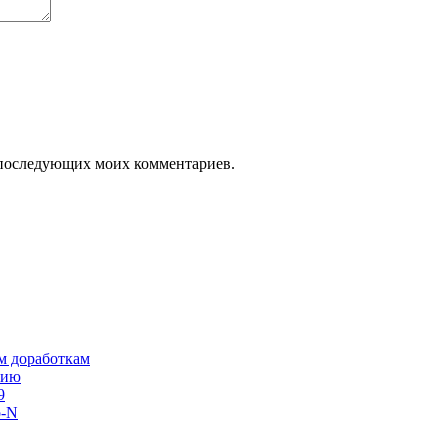
ля последующих моих комментариев.
им доработкам
сию
9
o-N