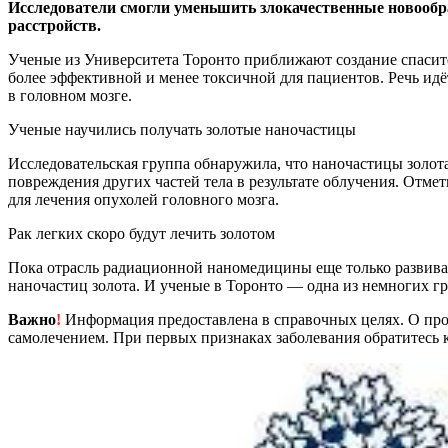
Исследователи смогли уменьшить злокачественные новообра
расстройств.
Ученые из Университета Торонто приближают создание спасите
более эффективной и менее токсичной для пациентов. Речь ид
в головном мозге.
Ученые научились получать золотые наночастицы
Исследовательская группа обнаружила, что наночастицы золот
повреждения других частей тела в результате облучения. Отме
для лечения опухолей головного мозга.
Рак легких скоро будут лечить золотом
Пока отрасль радиационной наномедицины еще только развивае
наночастиц золота. И ученые в Торонто — одна из немногих гр
Важно
!
Информация предоставлена в справочных целях. О прот
самолечением. При первых признаках заболевания обратитесь к