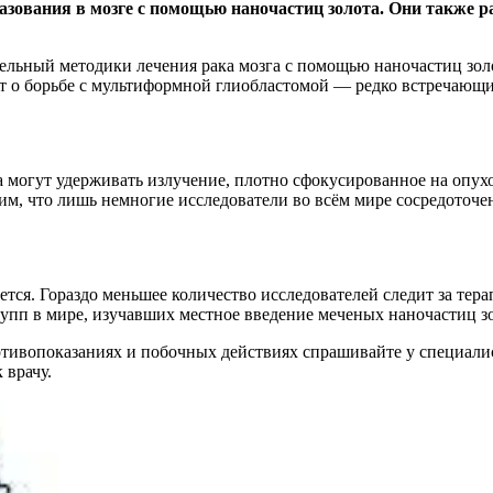
зования в мозге с помощью наночастиц золота. Они также р
льный методики лечения рака мозга с помощью наночастиц золо
ёт о борьбе с мультиформной глиобластомой — редко встречающи
а могут удерживать излучение, плотно сфокусированное на опух
тим, что лишь немногие исследователи во всём мире сосредоточ
тся. Гораздо меньшее количество исследователей следит за те
упп в мире, изучавших местное введение меченых наночастиц зо
ивопоказаниях и побочных действиях спрашивайте у специалист
 врачу.