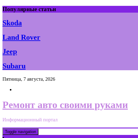
Skip
Популярные статьи
to
content
Skoda
Land Rover
Jeep
Subaru
Пятница, 7 августа, 2026
Ремонт авто своими руками
Информационный портал
Toggle navigation