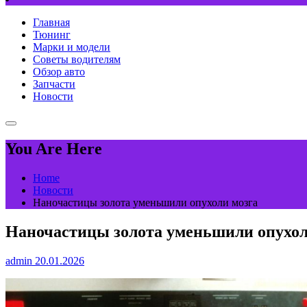
Главная
Тюнинг
Марки и модели
Советы водителям
Обзор авто
Запчасти
Новости
You Are Here
Home
Новости
Наночастицы золота уменьшили опухоли мозга
Наночастицы золота уменьшили опухол
admin
20.01.2026