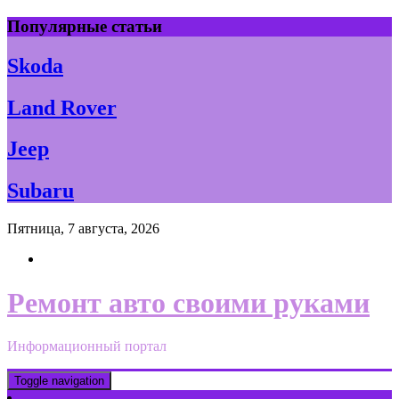
Skip
Популярные статьи
to
content
Skoda
Land Rover
Jeep
Subaru
Пятница, 7 августа, 2026
Ремонт авто своими руками
Информационный портал
Toggle navigation