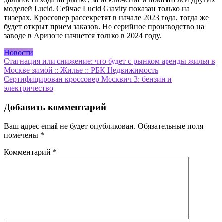
моделей Lucid. Сейчас Lucid Gravity показан только на
тизерах. Кроссовер рассекретят в начале 2023 года, тогда же
будет открыт прием заказов. Но серийное производство на
заводе в Аризоне начнется только в 2024 году.
Новости
Навигация
Стагнация или снижение: что будет с рынком аренды жилья в
Москве зимой :: Жилье :: РБК Недвижимость
по
Сертифицирован кроссовер Москвич 3: бензин и
записям
электричество
Добавить комментарий
Ваш адрес email не будет опубликован.
Обязательные поля
помечены
*
Комментарий
*