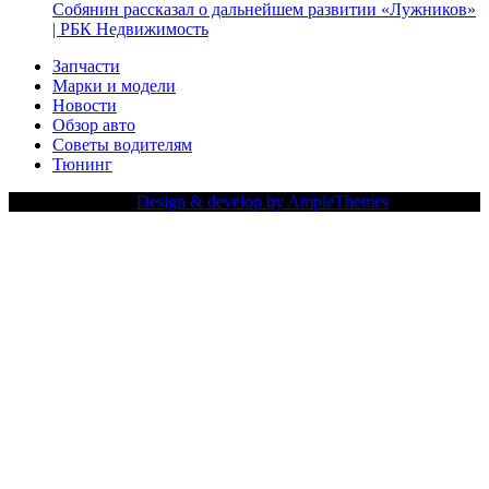
Собянин рассказал о дальнейшем развитии «Лужников»
| РБК Недвижимость
Запчасти
Марки и модели
Новости
Обзор авто
Советы водителям
Тюнинг
Copy Right Text |
Design & develop by AmpleThemes