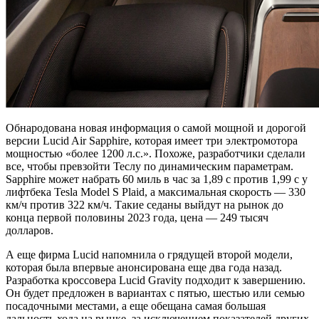
Обнародована новая информация о самой мощной и дорогой
версии Lucid Air Sapphire, которая имеет три электромотора
мощностью «более 1200 л.с.». Похоже, разработчики сделали
все, чтобы превзойти Теслу по динамическим параметрам.
Sapphire может набрать 60 миль в час за 1,89 с против 1,99 с у
лифтбека Tesla Model S Plaid, а максимальная скорость — 330
км/ч против 322 км/ч. Такие седаны выйдут на рынок до
конца первой половины 2023 года, цена — 249 тысяч
долларов.
А еще фирма Lucid напомнила о грядущей второй модели,
которая была впервые анонсирована еще два года назад.
Разработка кроссовера Lucid Gravity подходит к завершению.
Он будет предложен в вариантах с пятью, шестью или семью
посадочными местами, а еще обещана самая большая
дальность хода на рынке, за исключением показателей других