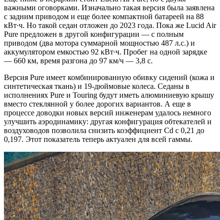
важными оговорками. Изначально такая версия была заявлена
с задним приводом и еще более компактной батареей на 88
кВт∙ч. Но такой седан отложен до 2023 года. Пока же Lucid Air
Pure предложен в другой конфигурации — с полным
приводом (два мотора суммарной мощностью 487 л.с.) и
аккумулятором емкостью 92 кВт∙ч. Пробег на одной зарядке
— 660 км, время разгона до 97 км/ч — 3,8 с.
Версия Pure имеет комбинированную обивку сидений (кожа и
синтетическая ткань) и 19-дюймовые колеса. Седаны в
исполнениях Pure и Touring будут иметь алюминиевую крышу
вместо стеклянной у более дорогих вариантов. А еще в
процессе доводки новых версий инженерам удалось немного
улучшить аэродинамику: другая конфигурация обтекателей и
воздуховодов позволила снизить коэффициент Cd с 0,21 до
0,197. Этот показатель теперь актуален для всей гаммы.