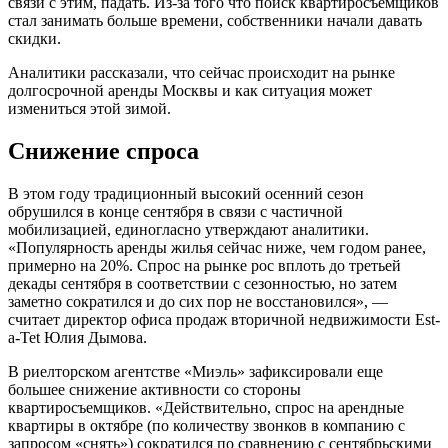
связи с этим, падать. Из-за того что поиск квартиросъемщиков
стал занимать больше времени, собственники начали давать
скидки.
Аналитики рассказали, что сейчас происходит на рынке
долгосрочной аренды Москвы и как ситуация может
измениться этой зимой.
Снижение спроса
В этом году традиционный высокий осенний сезон
обрушился в конце сентября в связи с частичной
мобилизацией, единогласно утверждают аналитики.
«Популярность аренды жилья сейчас ниже, чем годом ранее,
примерно на 20%. Спрос на рынке рос вплоть до третьей
декады сентября в соответствии с сезонностью, но затем
заметно сократился и до сих пор не восстановился», —
считает директор офиса продаж вторичной недвижимости Est-
a-Tet Юлия Дымова.
В риелторском агентстве «Миэль» зафиксировали еще
большее снижение активности со стороны
квартиросъемщиков. «Действительно, спрос на арендные
квартиры в октябре (по количеству звонков в компанию с
запросом «снять») сократился по сравнению с сентябрьскими