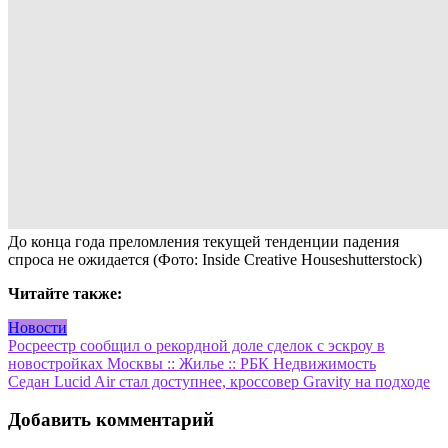
До конца года преломления текущей тенденции падения
спроса не ожидается
(Фото: Inside Creative Houseshutterstock)
Читайте также:
Новости
Навигация
Росреестр сообщил о рекордной доле сделок с эскроу в
новостройках Москвы :: Жилье :: РБК Недвижимость
по
Седан Lucid Air стал доступнее, кроссовер Gravity на подходе
записям
Добавить комментарий