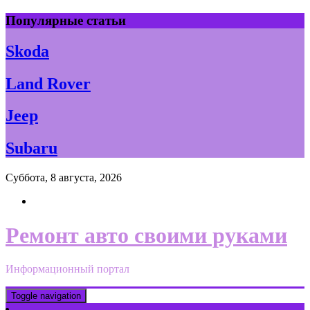
Skip
Популярные статьи
to
content
Skoda
Land Rover
Jeep
Subaru
Суббота, 8 августа, 2026
Ремонт авто своими руками
Информационный портал
Toggle navigation