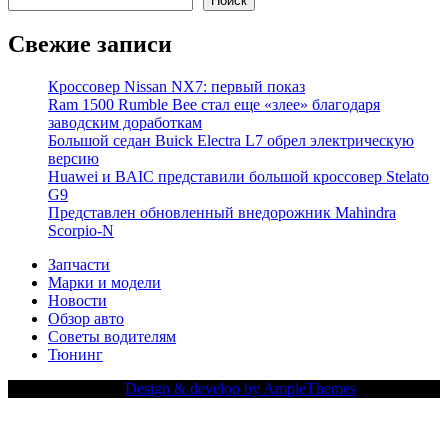
Поиск
Свежие записи
Кроссовер Nissan NX7: первый показ
Ram 1500 Rumble Bee стал еще «злее» благодаря
заводским доработкам
Большой седан Buick Electra L7 обрел электрическую
версию
Huawei и BAIC представили большой кроссовер Stelato
G9
Представлен обновленный внедорожник Mahindra
Scorpio-N
Запчасти
Марки и модели
Новости
Обзор авто
Советы водителям
Тюнинг
Copy Right Text |
Design & develop by AmpleThemes