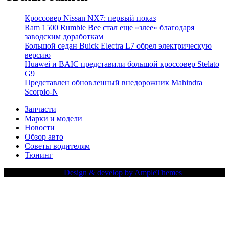
Кроссовер Nissan NX7: первый показ
Ram 1500 Rumble Bee стал еще «злее» благодаря
заводским доработкам
Большой седан Buick Electra L7 обрел электрическую
версию
Huawei и BAIC представили большой кроссовер Stelato
G9
Представлен обновленный внедорожник Mahindra
Scorpio-N
Запчасти
Марки и модели
Новости
Обзор авто
Советы водителям
Тюнинг
Copy Right Text |
Design & develop by AmpleThemes