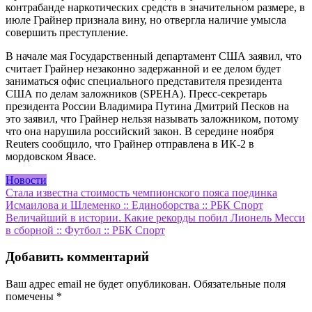
контрабанде наркотических средств в значительном размере, в
июле Грайнер признала вину, но отвергла наличие умысла
совершить преступление.
В начале мая Государственный департамент США заявил, что
считает Грайнер незаконно задержанной и ее делом будет
заниматься офис специального представителя президента
США по делам заложников (SPEHA). Пресс-секретарь
президента России Владимира Путина Дмитрий Песков на
это заявил, что Грайнер нельзя называть заложником, потому
что она нарушила российский закон. В середине ноября
Reuters сообщило, что Грайнер отправлена в ИК-2 в
мордовском Явасе.
Новости
Навигация
Стала известна стоимость чемпионского пояса поединка
Исмаилова и Шлеменко :: Единоборства :: РБК Спорт
по
Величайший в истории. Какие рекорды побил Лионель Месси
записям
в сборной :: Футбол :: РБК Спорт
Добавить комментарий
Ваш адрес email не будет опубликован.
Обязательные поля
помечены
*