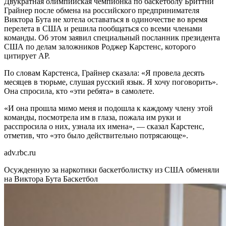
Двукратная олимпийская чемпионка по баскетболу Бриттни
Грайнер после обмена на российского предпринимателя
Виктора Бута не хотела оставаться в одиночестве во время
перелета в США и решила пообщаться со всеми членами
команды. Об этом заявил специальный посланник президента
США по делам заложников Роджер Карстенс, которого
цитирует AP.
По словам Карстенса, Грайнер сказала: «Я провела десять
месяцев в тюрьме, слушая русский язык. Я хочу поговорить».
Она спросила, кто «эти ребята» в самолете.
«И она прошла мимо меня и подошла к каждому члену этой
команды, посмотрела им в глаза, пожала им руки и
расспросила о них, узнала их имена», — сказал Карстенс,
отметив, что «это было действительно потрясающе».
adv.rbc.ru
Осужденную за наркотики баскетболистку из США обменяли
на Виктора Бута
Баскетбол