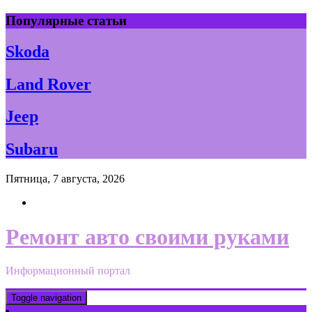
Skip
Популярные статьи
to
content
Skoda
Land Rover
Jeep
Subaru
Пятница, 7 августа, 2026
Ремонт авто своими руками
Информационный портал
Toggle navigation