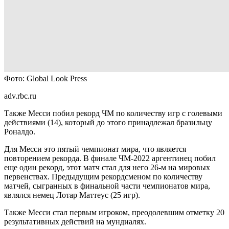
Фото: Global Look Press
adv.rbc.ru
Также Месси побил рекорд ЧМ по количеству игр с голевыми
действиями (14), который до этого принадлежал бразильцу
Роналдо.
Для Месси это пятый чемпионат мира, что является
повторением рекорда. В финале ЧМ-2022 аргентинец побил
еще один рекорд, этот матч стал для него 26-м на мировых
первенствах. Предыдущим рекордсменом по количеству
матчей, сыгранных в финальной части чемпионатов мира,
являлся немец Лотар Маттеус (25 игр).
Также Месси стал первым игроком, преодолевшим отметку 20
результативных действий на мундиалях.