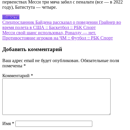
первенствах Месси три мяча забил с пенальти (все — в 2022
году), Батистута — четыре.
Новости
Навигация
Спецпосланник Байдена рассказал о поведении Грайнер во
время полета в США :: Баскетбол :: РБК Спорт
по
Месси свой шанс использовал, Роналду — нет.
записям
Противостояние игроков на ЧМ :: Футбол :: РБК Спорт
Добавить комментарий
Ваш адрес email не будет опубликован.
Обязательные поля
помечены
*
Комментарий
*
Имя
*