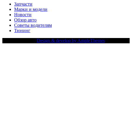
Запчасти
Марки и модели
Новости
Обзор авто
Советы водителям
Тюнинг
Copy Right Text |
Design & develop by AmpleThemes