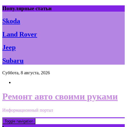
Skip
Популярные статьи
to
content
Skoda
Land Rover
Jeep
Subaru
Суббота, 8 августа, 2026
Ремонт авто своими руками
Информационный портал
Toggle navigation