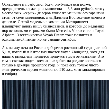
Оснащение и прайс-лист будут опубликованы позже,
предварительная же цена минивэна — 8,3 млн рублей, хотя у
московских «серых» дилеров такие же машины без гарантии
стоят от семи миллионов, а на Дальнем Востоке еще намного
дешевле. С этой моделью в компании Моторинвест
планируют занять нишу бизнесвэнов, в которой до недавних
пор основными игроками были Mercedes V-класса или Toyota
Alphard. Электрической Voyah Dream тоже появится в
официальной гамме, но не раньше сентября.
А к началу лета до России доберется роскошный седан длиной
5,1 м, который в Китае называется Voyah Zhuiguang, хотя для
нашего рынка ему придется придумать другое название. Это
самая свежая модель компании: дебют на родине состоялся
только в декабре прошлого года, и пока есть только чисто
электрическая версия мощностью 510 л.с., хотя запланирован
и гибрид.