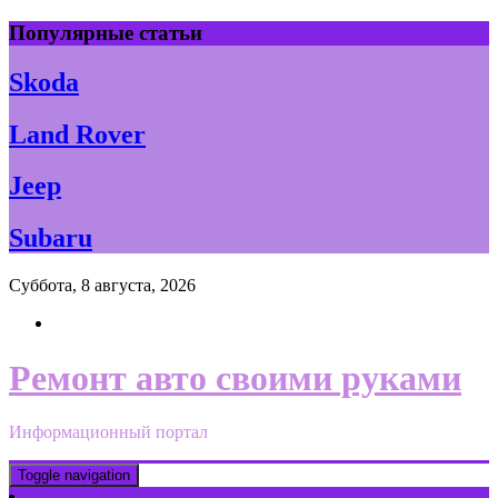
Skip
Популярные статьи
to
content
Skoda
Land Rover
Jeep
Subaru
Суббота, 8 августа, 2026
Ремонт авто своими руками
Информационный портал
Toggle navigation