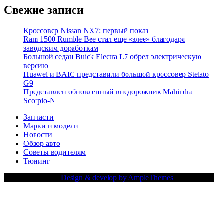
Свежие записи
Кроссовер Nissan NX7: первый показ
Ram 1500 Rumble Bee стал еще «злее» благодаря
заводским доработкам
Большой седан Buick Electra L7 обрел электрическую
версию
Huawei и BAIC представили большой кроссовер Stelato
G9
Представлен обновленный внедорожник Mahindra
Scorpio-N
Запчасти
Марки и модели
Новости
Обзор авто
Советы водителям
Тюнинг
Copy Right Text |
Design & develop by AmpleThemes