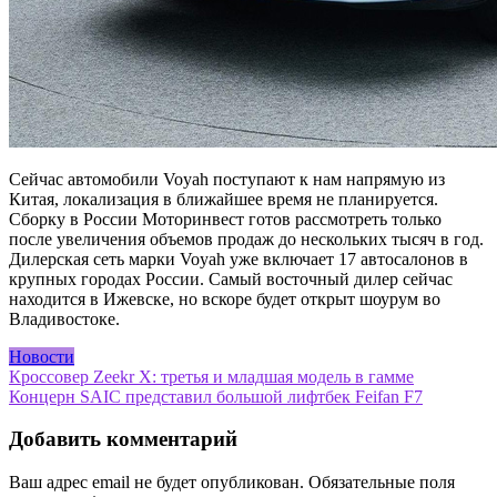
Сейчас автомобили Voyah поступают к нам напрямую из
Китая, локализация в ближайшее время не планируется.
Сборку в России Моторинвест готов рассмотреть только
после увеличения объемов продаж до нескольких тысяч в год.
Дилерская сеть марки Voyah уже включает 17 автосалонов в
крупных городах России. Самый восточный дилер сейчас
находится в Ижевске, но вскоре будет открыт шоурум во
Владивостоке.
Новости
Навигация
Кроссовер Zeekr X: третья и младшая модель в гамме
Концерн SAIC представил большой лифтбек Feifan F7
по
записям
Добавить комментарий
Ваш адрес email не будет опубликован.
Обязательные поля