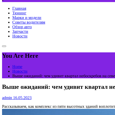
Главная
Тюнинг
Марки и модели
Советы водителям
Обзор авто
Запчасти
Новости
You Are Here
Home
Новости
Выше ожиданий: чем удивит квартал небоскребов на севе
Выше ожиданий: чем удивит квартал не
admin
16.05.2023
Рассказываем, как комплекс из пяти высотных зданий воплоти