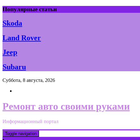
Skip
Популярные статьи
to
content
Skoda
Land Rover
Jeep
Subaru
Суббота, 8 августа, 2026
Ремонт авто своими руками
Информационный портал
Toggle navigation