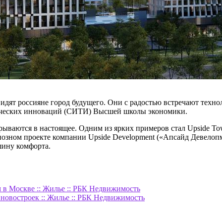
дят россияне город будущего. Они с радостью встречают техно
гических инноваций (СИТИ) Высшей школы экономики.
ываются в настоящее. Одним из ярких примеров стал Upside Tow
озном проекте компании Upside Development («Апсайд Девелопм
шину комфорта.
м в Москве :: Жилье :: РБК Недвижимость
овостроек :: Жилье :: РБК Недвижимость