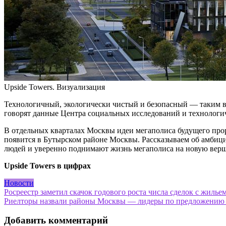
Upside Towers. Визуализация
Технологичный, экологически чистый и безопасный — таким ви
говорят данные Центра социальных исследований и техноло
В отдельных кварталах Москвы идеи мегаполиса будущего прор
появится в Бутырском районе Москвы. Рассказываем об амбици
людей и уверенно поднимают жизнь мегаполиса на новую вер
Upside Towers в цифрах
Новости
Навигация
Росреестр заметил скачок годового роста числа сделок с жилье
Риелторы назвали районы Москвы — лидеры по предложению н
по
записям
Добавить комментарий