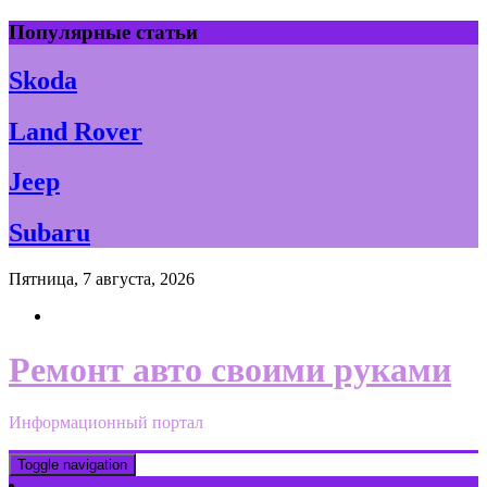
Skip
Популярные статьи
to
content
Skoda
Land Rover
Jeep
Subaru
Пятница, 7 августа, 2026
Ремонт авто своими руками
Информационный портал
Toggle navigation