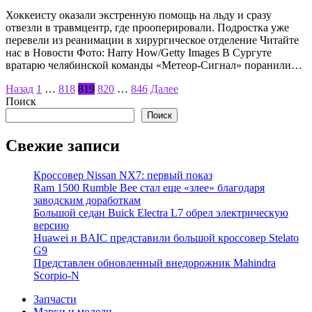
Хоккеисту оказали экстренную помощь на льду и сразу
отвезли в травмцентр, где прооперировали. Подростка уже
перевели из реанимации в хирургическое отделение Читайте
нас в Новости Фото: Harry How/Getty Images В Сургуте
вратарю челябинской команды «Метеор-Сигнал» поранили…
Пагинация
Назад
1
…
818
819
820
…
846
Далее
Поиск
записей
Поиск
Свежие записи
Кроссовер Nissan NX7: первый показ
Ram 1500 Rumble Bee стал еще «злее» благодаря
заводским доработкам
Большой седан Buick Electra L7 обрел электрическую
версию
Huawei и BAIC представили большой кроссовер Stelato
G9
Представлен обновленный внедорожник Mahindra
Scorpio-N
Запчасти
Марки и модели