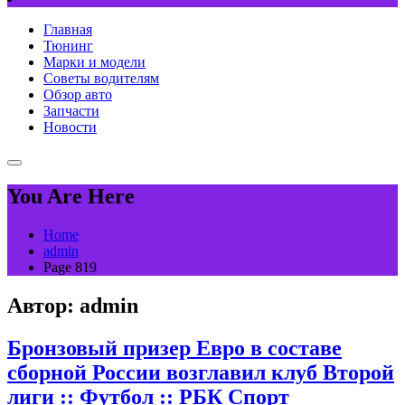
Главная
Тюнинг
Марки и модели
Советы водителям
Обзор авто
Запчасти
Новости
You Are Here
Home
admin
Page 819
Автор:
admin
Бронзовый призер Евро в составе
сборной России возглавил клуб Второй
лиги :: Футбол :: РБК Спорт