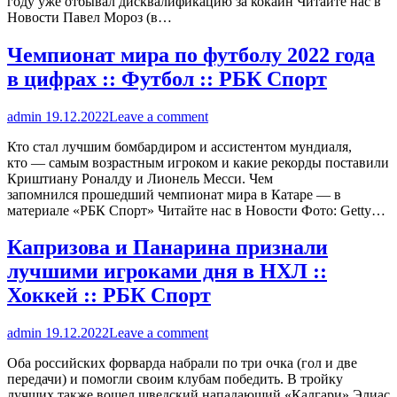
году уже отбывал дисквалификацию за кокаин Читайте нас в
Новости Павел Мороз (в…
Чемпионат мира по футболу 2022 года
в цифрах :: Футбол :: РБК Спорт
admin
19.12.2022
Leave a comment
Кто стал лучшим бомбардиром и ассистентом мундиаля,
кто — самым возрастным игроком и какие рекорды поставили
Криштиану Роналду и Лионель Месси. Чем
запомнился прошедший чемпионат мира в Катаре — в
материале «РБК Спорт» Читайте нас в Новости Фото: Getty…
Капризова и Панарина признали
лучшими игроками дня в НХЛ ::
Хоккей :: РБК Спорт
admin
19.12.2022
Leave a comment
Оба российских форварда набрали по три очка (гол и две
передачи) и помогли своим клубам победить. В тройку
лучших также вошел шведский нападающий «Калгари» Элиас